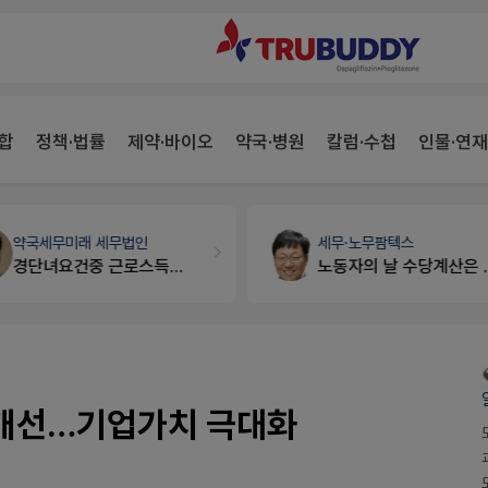
합
정책·법률
제약·바이오
약국·병원
칼럼·수첩
인물·연재
약국세무
미래 세무법인
세무·노무
팜텍스
경단녀요건중 근로스득원천징수액
노동자의 날 수당계산은 어떻게 되나요
질개선…기업가치 극대화