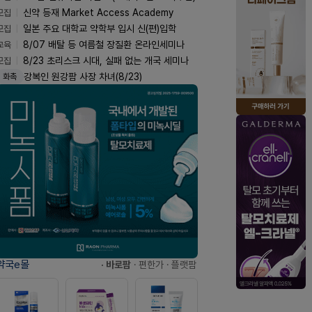
모집
신약 등재 Market Access Academy
모집
일본 주요 대학교 약학부 입시 신(편)입학
교육
8/07 배탈 등 여름철 장질환 온라인세미나
모집
8/23 초리스크 시대, 실패 없는 개국 세미나
강복인 원강팜 사장 차녀(8/23)
화촉
약국e몰
· 바로팜
· 편한가
· 플랫팜