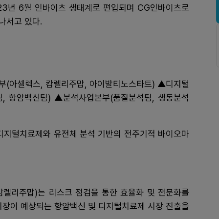
023년 6월 인바이츠 생태계로 편입되며 CG인바이츠로
나서고 있다.
(아셀렉스, 캄렐리주맙, 아이발티노스타트) ▲디지털
팀, 항암백신팀) ▲분석사업본부(품질분석팀, 생동분석
 디지털치료제와 유전체 분석 기반의 전주기적 바이오마
캄렐리주맙)는 리스크 점검을 통한 효율화 및 전문화를
 시장이 예상되는 항암백신 및 디지털치료제 시장 진출을