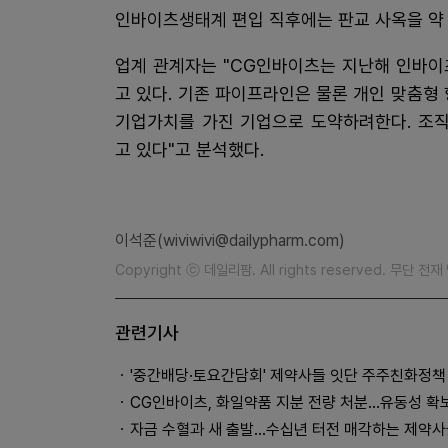
인바이츠생태계 편입 직후에는 판교 사옥을 약 
업계 관계자는 "CG인바이츠는 지난해 인바이
고 있다. 기존 파이프라인은 물론 개인 맞춤형
기업가치를 가진 기업으로 도약하려한다. 조
고 있다"고 분석했다.
이석준(wiviwivi@dailypharm.com)
Copyright ⓒ 데일리팜. All rights reserved. 무단 전
관련기사
'중간배당·토요간담회' 제약사들 잇단 주주친화정책
CG인바이츠, 화일약품 지분 전량 처분…유동성 확
자금 수혈과 새 출발...수십년 터전 매각하는 제약