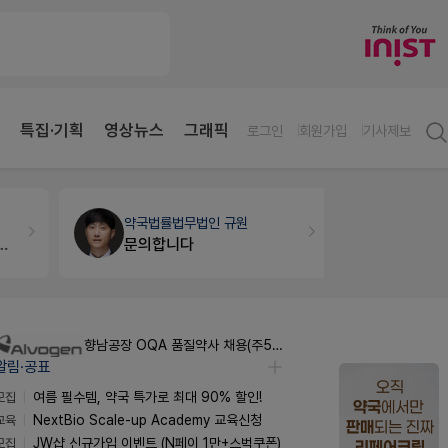
특집·기획
영상뉴스
그래픽
로그인
회원가입
기사제보
약국법률
법무법인 규원
약국인테리
문의합니다
매대 높이
향남공장 OQA 품질약사 채용(주5일/파트타임 가능)
알림·공표
모집
여름 필수템, 약국 특가로 최대 90% 할인!
교육
NextBio Scale-up Academy 교육신청
모집
JW샵 신규가입 이벤트 (N페이 1만+스벅쿠폰)