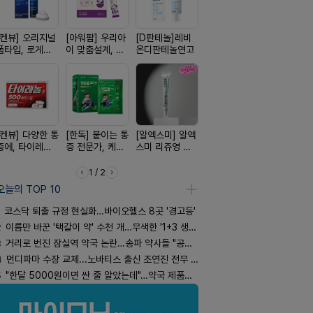
[켄뷰] 오리지널
[아워팜] 우리아
[D판테놀]레비
[쥬베룩] 진짜 쥬
[휴온스 ] 
폼타입, 로게인
이 맞춤설계, 바
온디판테놀연고
베룩을 담은 약
한번에, 니
5%폼에어로졸
로타민 kids 엘
국전용 PDLLA
2%액
60g
더베리맛
크림
[켄뷰] 다양한 통
[한독] 붙이는 통
[알엑스미] 알엑
[리쥬올] 닥터 리
[여드름치료
증에, 타이레놀
증 전문가, 케토
스미 리쥬영 울
쥬올 어드밴스드
크스팟크림
정 500mg 10
톱 액티브 플라
트라 PDRN
PDRN 리쥬비네
정
스타(쿨) 40매
10000 딥리페
이팅 크림 30ml
1 / 2
어 크림
오늘의 TOP 10
코스닥 퇴출 규정 현실화…바이오헬스 8곳 '경고등'
2
이름만 바꾼 '택갈이 약' 수천 개…무색한 '1+3 생동'
3
거리로 번진 잠실역 약국 논란…송파 약사들 "공공성 훼손"
4
먼디파마 수장 교체...노바티스 출신 조연진 전무 내정
5
"한달 5000원이면 싼 줄 알았는데"…약국 제품과 비교해보니