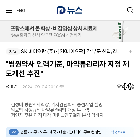
ENG
SK 바이오팜 (주)-[SK바이오팜] 각 부문 신입/경력 구성원 영입
채용
"병원약사 인력기준, 마약류관리자 지정 제
도개선 추진"
요약
가
정흥준
2024-09-04 20:10:58
김정태 병원약사회장, 기자간담회서 중점사업 설명
의료법 시행규칙·마약류관리법 개정 투트랙
저연차 잦은 이직 대책 마련...연구결과 분석 막바지
법률 · 세무 · 노무 · 개국 · 대출 · 인테리어 무료 컨설팅
약국 Q&A
PR