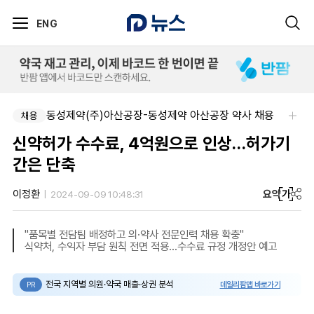
ENG
동성제약(주)아산공장-동성제약 아산공장 약사 채용
채용
신약허가 수수료, 4억원으로 인상…허가기
간은 단축
요약
가
이정환
2024-09-09 10:48:31
"품목별 전담팀 배정하고 의·약사 전문인력 채용 확충"
식약처, 수익자 부담 원칙 전면 적용…수수료 규정 개정안 예고
전국 지역별 의원·약국 매출·상권 분석
데일리팜맵 바로가기
PR