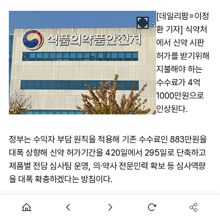
[데일리팜=이정
환 기자] 식약처
에서 신약 시판
허가를 받기위해
지불해야 하는
수수료가 4억
1000만원으로
인상된다.
정부는 수익자 부담 원칙을 적용해 기존 수수료인 883만원을
대폭 상향해 신약 허가기간을 420일에서 295일로 단축하고
제품별 전담 심사팀 운영, 의·약사 전문인력 확보 등 심사역량
을 대폭 확충하겠다는 방침이다.
9일 식품의약품안전처는 신약허가 혁신 방안을 마련하고 수익
자 부담 원칙을 전면 적용하는 내용의 '의약품 등의 허가 등에