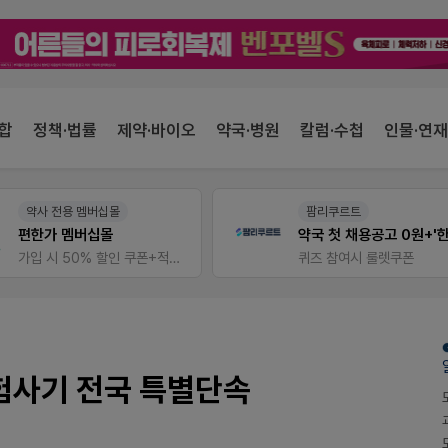
합
정책·법률
제약·바이오
약국·병원
칼럼·수첩
인물·연재
약사 전용 멤버십몰
팜리쿠르트
편한가 멤버십몰
가입 시 50% 할인 쿠폰+적립금까지!
퀴즈 참여시 룰렛쿠폰
보험사기 전국 특별단속