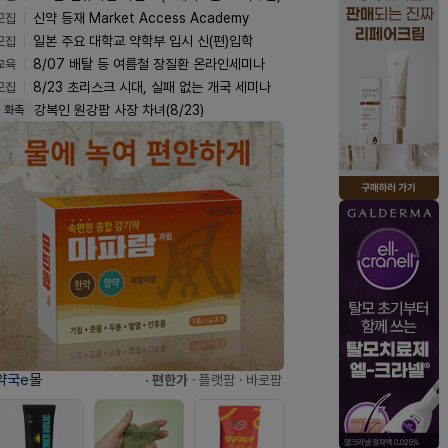
모집
신약 등재 Market Access Academy
모집
일본 주요 대학교 약학부 입시 신(편)입학
교육
8/07 배탈 등 여름철 장질환 온라인세미나
모집
8/23 초리스크 시대, 실패 없는 개국 세미나
강복인 원강팜 사장 차녀(8/23)
화촉
약국e몰
· 편한가
· 플랫팜
· 바로팜