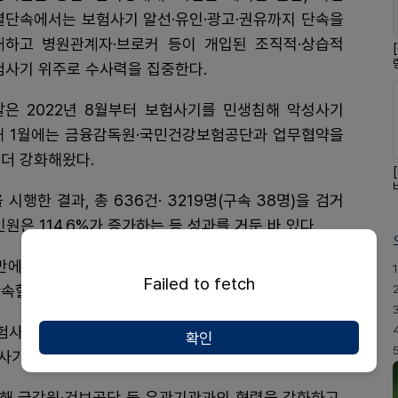
별단속에서는 보험사기 알선·유인·광고·권유까지 단속을
대하고 병원관계자·브로커 등이 개입된 조직적·상습적
험사기 위주로 수사력을 집중한다.
찰은 2022년 8월부터 보험사기를 민생침해 악성사기
해 1월에는 금융감독원·국민건강보험공단과 업무협약을
더 강화해왔다.
행한 결과, 총 636건· 3219명(구속 38명)을 검거
인원은 114.6%가 증가하는 등 성과를 거둔 바 있다.
만에 첫 개정되는 등 관련 입법도 강화됨에 따라 경찰청
1
Failed to fetch
속할 예정이다.
사기의 알선·유인 등 금지·처벌 ▲보험사기 조사 등을
확인
사기준 마련 등이다.
해 금감원·건보공단 등 유관기관과의 협력을 강화하고,