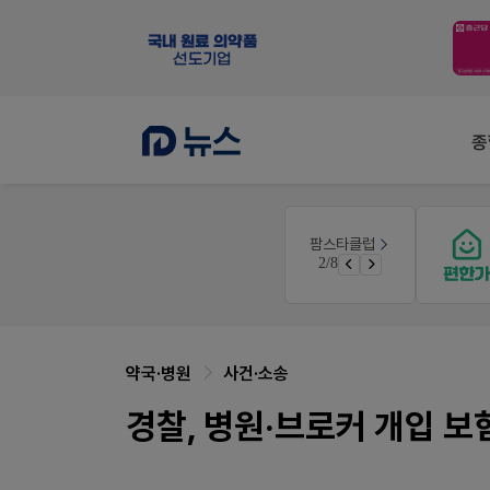
종
온라인세미나
팜스타클럽
듀오락 스탑과 여름철 장질환 대응법
3/8
물갈이, 배탈, 설사 환자를 위한 실전 상담&판매 전략
약국·병원
사건·소송
경찰, 병원·브로커 개입 