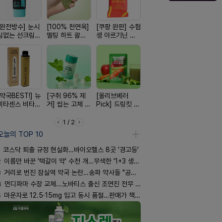
[완전방수] 눈시
[100% 천연옥]
[쿠팡 완판] 수험
[국내최초] 모기
[4.98후기
림없는 선크림
멜팅 하트 괄사
생 아르기닌 에
디퓨저 천연 계
빛나는 피부
(SPF50+)
마사지기
너지 젤리
피 모키센트 디
브링 세럼
퓨저
[약국BEST!] 뉴
[구취 96% 제
[올리브베러
[24H 극강보습]
[여름 한정 
비타센스 비타민
거] 씹는 고체 가
Pick] 드링킷 건
소이베베 아토
편한가 여름
흡입기
글
강음료
크림
세일! (여름
템 싹쓰리)
1 / 2
오늘의 TOP 10
코스닥 퇴출 규정 현실화…바이오헬스 8곳 '경고등'
2
이름만 바꾼 '택갈이 약' 수천 개…무색한 '1+3 생동'
3
거리로 번진 잠실역 약국 논란…송파 약사들 "공공성 훼손"
4
먼디파마 수장 교체...노바티스 출신 조연진 전무 내정
5
마운자로 12.5·15mg 입고 동시 품절…판매가 책정 고심