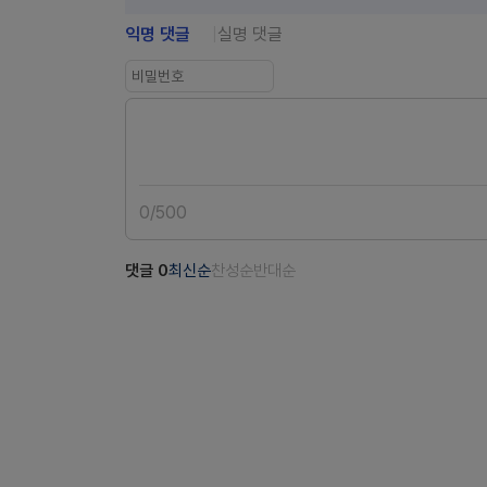
익명 댓글
실명 댓글
0
/
500
댓글
0
최신순
찬성순
반대순