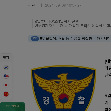
강신국
2024-09-09 16:57:27
9일부터 10월31일까지 진행
병원관계자·브로커 등 개입된 조직적·상습적 보험
PR
8/7 물갈이, 배탈 등 여름철 장질환 온라인세
번역
[데
각
단
9
이
발