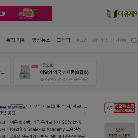
특집·기획
영상뉴스
그래픽
로그인
회원가입
기사제보
팜노트
약사 
약국 첫 채용공고 0원+'한번 더' 무료 연장
이달의 약국 신제품(8월호)
JW 
좋아요+의견남기면 쿠폰 증정
약제부 약사 모집(야간약사, 아르바이트약사)
알림·공표
모집
여름 필수템, 약국 특가로 최대 90% 할인!
교육
NextBio Scale-up Academy 교육신청
모집
JW샵 신규가입 이벤트 (N페이 1만+스벅쿠폰)