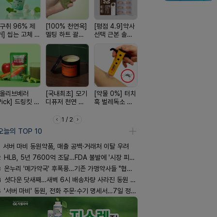
[구취 96% 제
[100% 천연옥]
[평점 4.9]약사
[여름 한정 특가]
[4.98후기
거] 씹는 고체 가
멜팅 하트 괄사
선택 근본 솔루
편한가 여름 쿨
빛나는 피부
글
마사지기
션, 솔티스
세일! (여름 필수
브링 세럼
템 싹쓰리)
[올리브베러
[국내최초] 모기
[약물 0%] 터치
[쿠팡 완판] 수험
[약국BEST!
Pick] 드링킷 건
디퓨저 천연 계
훅 벌레독소 흡
생 아르기닌 에
비타센스 
강음료
피 모키센트 디
인기
너지 젤리
흡입기
퓨저
1 / 2
오늘의 TOP 10
서버 마비 동원약품, 매출 공백·거래처 이탈 우려
2
HLB, 5년 7600억 조달…FDA 불발에 '시장 피로감'
3
온누리 '메가약국' 후폭풍…기존 가맹약사들 "협의체 만들자"
4
셧다운 닷새째…새벽 6시 배송차량 사라진 동원 물류센터
5
'서버 마비' 동원, 전화 주문·수기 명세서…7일 정상화 되나