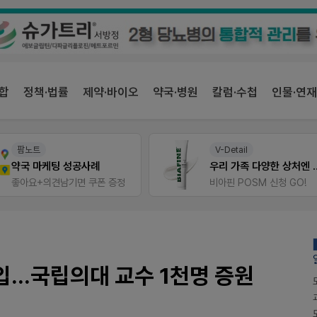
합
정책·법률
제약·바이오
약국·병원
칼럼·수첩
인물·연재
팜노트
V-Detail
약국 마케팅 성공사례
우리 가족 다양한
좋아요+의견남기면 쿠폰 증정
비아핀 POSM 신청 GO!
...국립의대 교수 1천명 증원