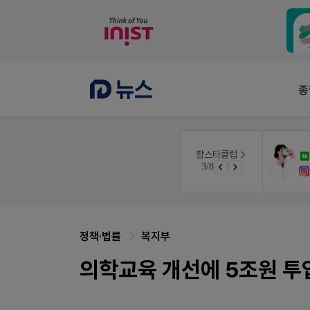
종
약사 전용 멤버십몰
팜스타클럽
품(8월호)
편한가 멤버십몰
3/8
면 쿠폰 증정
가입 시 50% 할인 쿠폰+적립금까지!
정책·법률
복지부
의학교육 개선에 5조원 투입