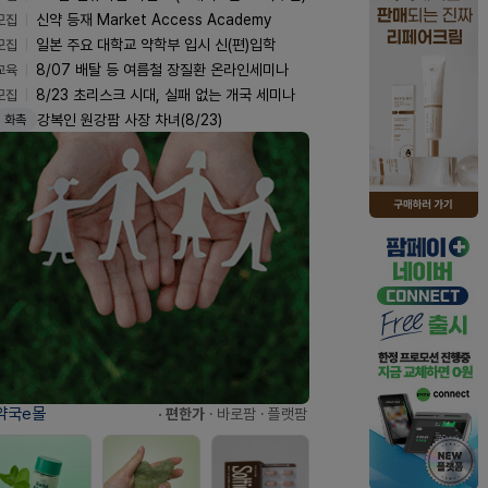
모집
신약 등재 Market Access Academy
모집
일본 주요 대학교 약학부 입시 신(편)입학
교육
8/07 배탈 등 여름철 장질환 온라인세미나
모집
8/23 초리스크 시대, 실패 없는 개국 세미나
강복인 원강팜 사장 차녀(8/23)
화촉
약국e몰
· 편한가
· 바로팜
· 플랫팜