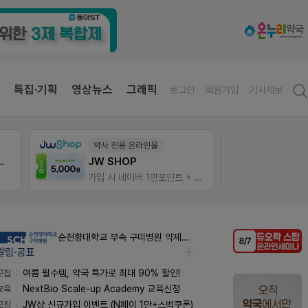
특집·기획
영상뉴스
그래픽
로그인
회원가입
기사제보
약사 전용 온라인몰
온라
 상처엔 비아핀!
JW SHOP
가입 시 네이버 1만포인트 + 스벅쿠폰
순천향대학교 부속 구미병원 약제팀 계약직 야간약사 채용공고
알림·공표
모집
여름 필수템, 약국 특가로 최대 90% 할인!
교육
NextBio Scale-up Academy 교육신청
모집
JW샵 신규가입 이벤트 (N페이 1만+스벅쿠폰)