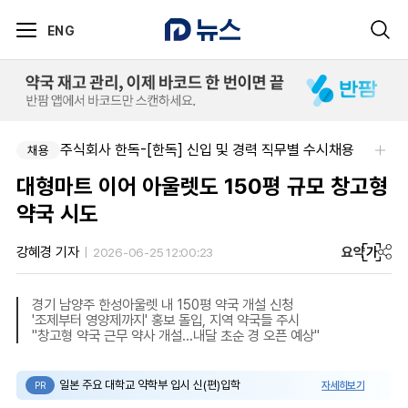
ENG
주식회사 한독-[한독] 신입 및 경력 직무별 수시채용
채용
대형마트 이어 아울렛도 150평 규모 창고형
약국 시도
요약
가
강혜경 기자
2026-06-25 12:00:23
경기 남양주 한성아울렛 내 150평 약국 개설 신청
'조제부터 영양제까지' 홍보 돌입, 지역 약국들 주시
"창고형 약국 근무 약사 개설…내달 초순 경 오픈 예상"
일본 주요 대학교 약학부 입시 신(편)입학
자세히보기
PR