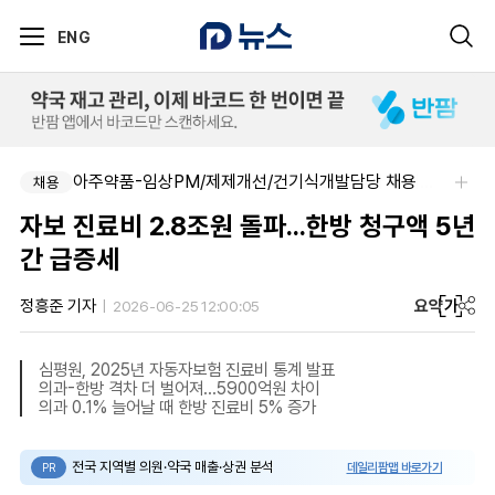
ENG
아주약품-임상PM/제제개선/건기식개발담당 채용
제이더블유홀딩스주식회사-JW 2026년 4차 수시채용
채용
채용
자보 진료비 2.8조원 돌파...한방 청구액 5년
간 급증세
요약
가
정흥준 기자
2026-06-25 12:00:05
심평원, 2025년 자동자보험 진료비 통계 발표
의과-한방 격차 더 벌어져...5900억원 차이
의과 0.1% 늘어날 때 한방 진료비 5% 증가
전국 지역별 의원·약국 매출·상권 분석
데일리팜맵 바로가기
PR