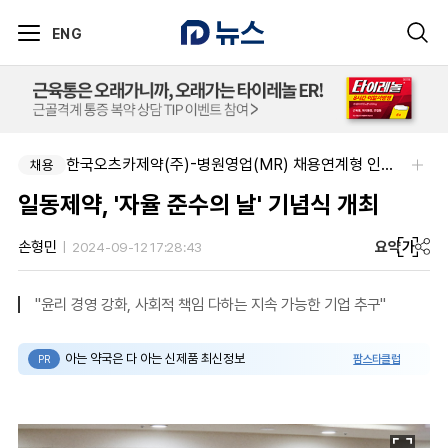
ENG
한국오츠카제약(주)-병원영업(MR) 채용연계형 인턴(신입사원) 모집 공고
채용
일동제약, '자율 준수의 날' 기념식 개최
요약
가
손형민
2024-09-12 17:28:43
"윤리 경영 강화, 사회적 책임 다하는 지속 가능한 기업 추구"
아는 약국은 다 아는 신제품 최신정보
팜스타클럽
PR