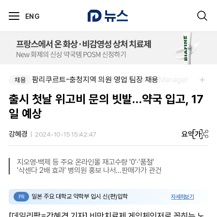
ENG
한국다케다제약(주)-Quality Assurance Manager
팜리쿠르트-충청지역 의원 영업 팀장 채용
채용
채용
출시 첫날 위고비 문의 빗발…약국 입고, 17
일 예상
요약
가
강혜경
2024-10-15 15:42:47
지오영·백제 등 주요 온라인몰 재고수량 '0'·'품절'
'삭센다 2배 효과' 병의원 홍보 나서…판매가가 관건
일본 주요 대학교 약학부 입시 신(편)입학
자세히보기
PR
[데일리팜=강혜경 기자] 비만치료제 게임체인저로 꼽히는 노