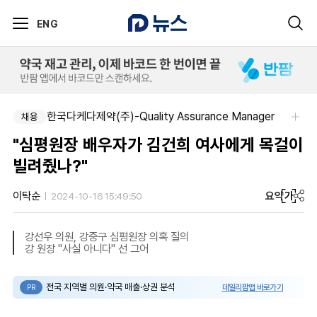
ENG
주식회사 한독-[한독] 신입 및 경력 직무별 수시채용
한국다케다제약(주)-Quality Assurance Manager
채용
채용
"심평원장 배우자가 김건희 여사에게 목걸이
빌려줬나?"
요약
가
이탁순
2024-10-16 15:49:50
강선우 의원, 강중구 심평원장 의혹 질의
강 원장 "사실 아니다" 선 그어
전국 지역별 의원·약국 매출·상권 분석
데일리팜맵 바로가기
PR