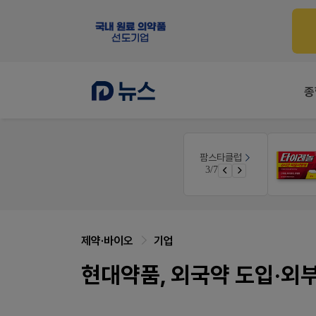
종
몰
팜노트
팜스타클럽
이달의 약국 신제품(8월호)
3/7
가입 시 50% 할인 쿠폰+적립금까지!
좋아요+의견남기면 쿠폰 증정
제약·바이오
기업
현대약품, 외국약 도입·외