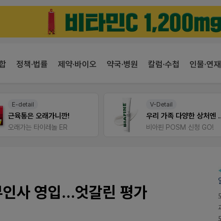
합
정책·법률
제약·바이오
약국·병원
칼럼·수첩
인물·연재
E-detail
V-Detail
근육통은 오래가니깐!
우리 가족 다양한
오래가는 타이레놀 ER
비아핀 POSM 신청 GO!
부인사 영입…엇갈린 평가