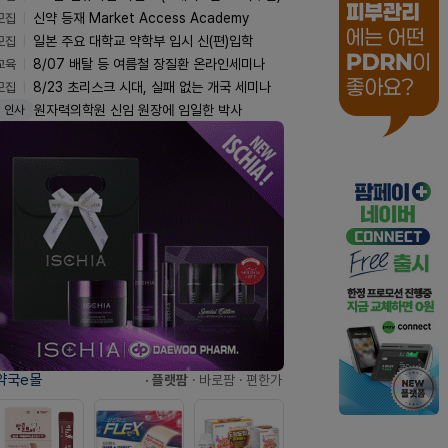
모집
신약 등재 Market Access Academy
모집
일본 주요 대학교 약학부 입시 신(편)입학
교육
8/07 배탈 등 여름철 장질환 온라인세미나
모집
8/23 초리스크 시대, 실패 없는 개국 세미나
원자력의학원 신임 원장에 임일한 박사
인사
약국e몰
· 플랫팜
· 바로팜
· 편한가