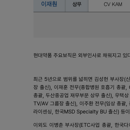
현대약품 주요보직은 외부인사로 채워지고 있다
최근 5년으로 범위를 넓히면 김성헌 부사장(
장 출신), 이재훈 전무(종합병원 호흡기 총괄,
총괄, 두산중공업 재무부문 상무 출신), 우택상
TV/AV 그룹장 출신), 이주환 전무(임상 총괄
라이센싱, 한국MSD Specialty BU 출신) 
이외도 이병춘 부사장(ETC사업 총괄, 한국다