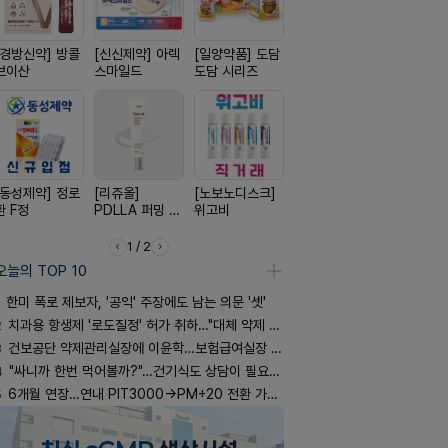
[경방신약] 방콜
[신신제약] 아렉
[일양약품] 도담
[유한양행] 안티
[옵투스] 
브이산
스마일드
도담 시리즈
푸라민 파스 시
시리즈
리즈
[동성제약] 정로
[리쥬올]
[노보노디스크]
[삼진제약] 게보
[신신제약]
환 F정
PDLLA 퍼밍 크
위고비
핏 시리즈
키토 밀크
림 30ml
1 / 2
오늘의 TOP 10
한미 폭로 제보자, '공익' 주장에도 남는 의문 '셋'
2
치과용 항생제 '로도질정' 허가 취하…"대체 약제 충분"
3
건보공단 약제관리실장에 이윤학…보험급여실장 윤유경
4
"싸니까 한번 먹어볼까?"…건기식도 상담이 필요한 이유
5
6개월 연장…연내 PIT3000→PM+20 전환 가능할까