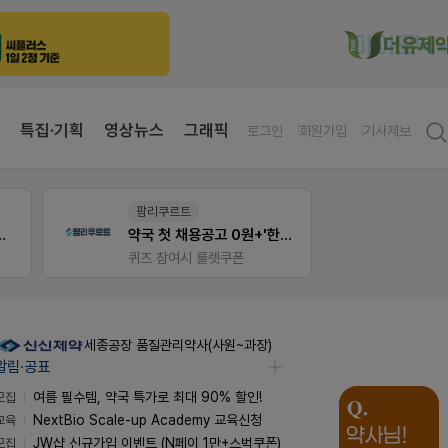
특집·기획
영상뉴스
그래픽
로그인
회원가입
기사제보
팜리쿠르트
팜노
 상처엔 비아핀!
약국 첫 채용공고 0원+'한번 더' 무료 연장
약국 
퀴즈 참여시 룰렛쿠폰
좋아요
세종공장 품질관리약사(사원~과장)
알림·공표
모집
여름 필수템, 약국 특가로 최대 90% 할인!
교육
NextBio Scale-up Academy 교육신청
모집
JW샵 신규가입 이벤트 (N페이 1만+스벅쿠폰)