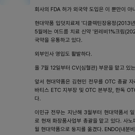
회사의 FDA 허가 외국약 도입은 이 뿐만이 아
현대약품 입덧치료제 '디클렉틴장용정(2013년 
5월에는 여드름 치료 신약 '윈레비1%크림(202
국약을 유통하고 있다.
외부인사 영입도 활발하다.
올 7월 12일부터 CV(심혈관) 부문을 맡고 
앞서 현대약품은 김현민 전무를 OTC 총괄 자
바티스 ETC 지부장 및 OTC 본부장, 한독 O
다.
이민규 전무는 지난해 3월부터 현대약품서 일
로 현재 화장품사업부 총괄을 맡고 있다. 사노
월 현대약품으로 둥지를 옮겼다. ENDO(내분비