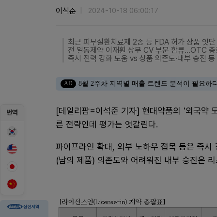
이석준
2024-10-18 06:00:17
최근 피부질환치료제 2종 등 FDA 허가 상품 잇단
전 일동제약 이재훤 상무 CV 부문 합류…OTC 
즉시 전력 강화 도움 vs 상품 의존도·내부 승진 등
AD
8월 2주차 지역별 매출 트렌드 분석이 필요하
[데일리팜=이석준 기자] 현대약품의 '외국약 도
번역
른 전략인데 평가는 엇갈린다.
파이프라인 확대, 외부 노하우 접목 등은 즉시
(남의 제품) 의존도와 어려워진 내부 승진은 