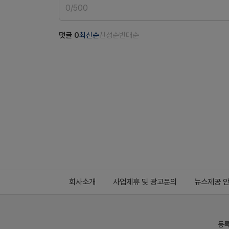
0
/
500
댓글
0
최신순
찬성순
반대순
회사소개
사업제휴 및 광고문의
뉴스제공 
등록