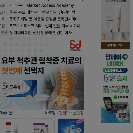
모집
신약 등재 Market Access Academy
모집
일본 주요 대학교 약학부 입시 신(편)입학
교육
8/07 배탈 등 여름철 장질환 온라인세미나
모집
8/23 초리스크 시대, 실패 없는 개국 세미나
원자력의학원 신임 원장에 임일한 박사
인사
약국e몰
· 바로팜
· 편한가
· 플랫팜