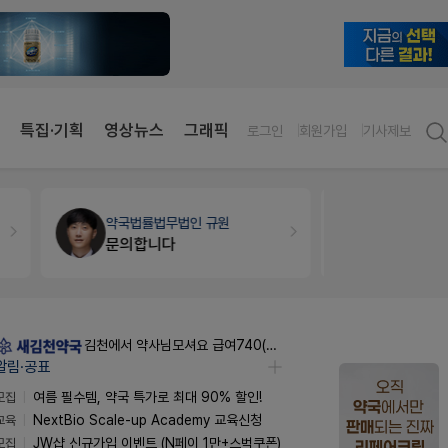
특집·기획
영상뉴스
그래픽
로그인
회원가입
기사제보
약국세무
미래 세무법인
약국대출
메
경단녀요건중 근로스득원천징수액
김천에서 약사님모셔요 급여740(퇴직금선지급시실수령800),KTXSRT김천구미역있음
알림·공표
모집
여름 필수템, 약국 특가로 최대 90% 할인!
교육
NextBio Scale-up Academy 교육신청
모집
JW샵 신규가입 이벤트 (N페이 1만+스벅쿠폰)