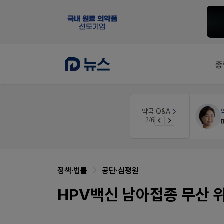
종
약국인테리어
생각자국 디자인
약국 Q&A
3/6
매대 높이
정책·법률
공단·심평원
HPV백신 남아접종 무산 