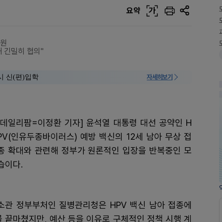
요약
가
억원
해 긴밀히 협의"
시 신(편)입학
자세히보기
[데일리팜=이정환 기자] 윤석열 대통령 대선 공약인 H
PV(인유두종바이러스) 예방 백신의 12세 남아 무상 접
종 확대와 관련해 정부가 원론적인 입장을 반복중인 모
습이다.
소관 정부부처인 질병관리청은 HPV 백신 남아 접종에
 끝마쳤지만, 예산 등을 이유로 구체적인 정책 시행 계