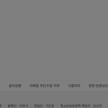
지
윤리강령
이메일 무단수집 거부
고충처리
정정·반론보
9
발행인 : 이정석
편집인 : 가인호
청소년보호정책 책임자 : 강신국