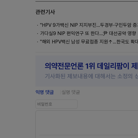
관련기사
"HPV 9가백신 NIP 지지부진…두경부·구인두암 증
가다실9 NIP 편익연구 또 한다…尹 대선공약 영향
"해외 HPV백신 남성 무료접종 지원↑…한국도 확
의약전문언론 1위 데일리팜이 
기사화된 제보내용에 대해서는 소정의 
익명 댓글
실명 댓글