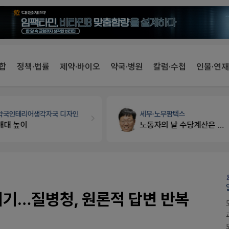
합
정책·법률
제약·바이오
약국·병원
칼럼·수첩
인물·연재
세무·노무
팜텍스
약국법률
법무법인 규원
노동자의 날 수당계산은 어떻게 되나요
문의합니다
위기…질병청, 원론적 답변 반복