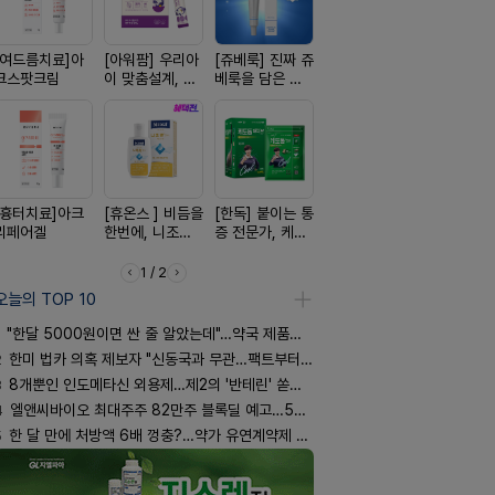
[여드름치료]아
[아워팜] 우리아
[쥬베룩] 진짜 쥬
[알엑스미] 알엑
[켄뷰] 오
크스팟크림
이 맞춤설계, 바
베룩을 담은 약
스미 리쥬영 울
폼타입, 로
로타민 kids 엘
국전용 PDLLA
트라 PDRN
5%폼에어
더베리맛
크림
10000 딥리페
60g
어 크림
[흉터치료]아크
[휴온스 ] 비듬을
[한독] 붙이는 통
[D판테놀]레비
[리쥬올] 닥
리페어겔
한번에, 니조랄
증 전문가, 케토
온디판테놀연고
쥬올 어드
2%액
톱 액티브 플라
PDRN 리
스타(쿨) 40매
이팅 크림 3
1 / 2
오늘의 TOP 10
"한달 5000원이면 싼 줄 알았는데"…약국 제품과 비교해보니
2
한미 법카 의혹 제보자 "신동국과 무관…팩트부터 따져야"
3
8개뿐인 인도메타신 외용제…제2의 '반테린' 쏟아지나
4
엘앤씨바이오 최대주주 82만주 블록딜 예고…500억 규모
5
한 달 만에 처방액 6배 껑충?…약가 유연계약제 착시효과