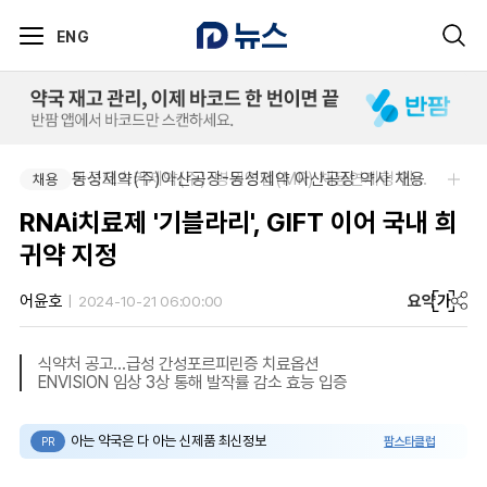
ENG
동성제약(주)아산공장-동성제약 아산공장 약사 채용
한국오츠카제약(주)-병원영업(MR) 채용연계형 인턴(신입사원) 모집 공고
채용
채용
RNAi치료제 '기블라리', GIFT 이어 국내 희
귀약 지정
요약
가
어윤호
2024-10-21 06:00:00
식약처 공고...급성 간성포르피린증 치료옵션
ENVISION 임상 3상 통해 발작률 감소 효능 입증
아는 약국은 다 아는 신제품 최신정보
팜스타클럽
PR