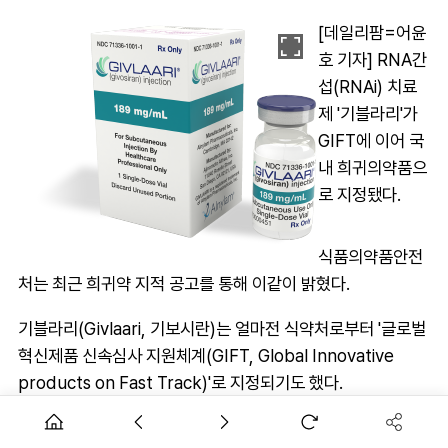
[데일리팜=어윤
호 기자] RNA간
섭(RNAi) 치료
제 '기블라리'가
GIFT에 이어 국
내 희귀의약품으
로 지정됐다.
식품의약품안전
처는 최근 희귀약 지적 공고를 통해 이같이 밝혔다.
기블라리(Givlaari, 기보시란)는 얼마전 식약처로부터 '글로벌
혁신제품 신속심사 지원체계(GIFT, Global Innovative
products on Fast Track)'로 지정되기도 했다.
이 약은 지난 2019년 미국 FDA, 2020년 유럽 EMA로 부트