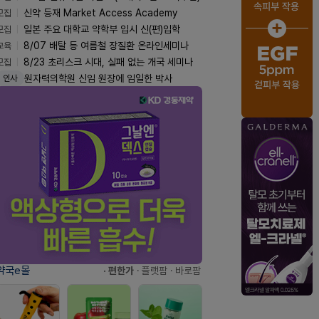
모집
신약 등재 Market Access Academy
모집
일본 주요 대학교 약학부 입시 신(편)입학
교육
8/07 배탈 등 여름철 장질환 온라인세미나
모집
8/23 초리스크 시대, 실패 없는 개국 세미나
원자력의학원 신임 원장에 임일한 박사
인사
약국e몰
· 편한가
· 플랫팜
· 바로팜