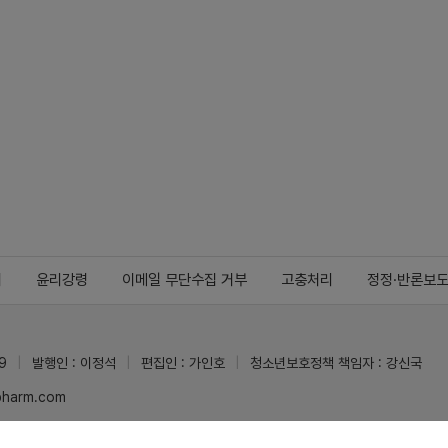
지
윤리강령
이메일 무단수집 거부
고충처리
정정·반론보
9
발행인 : 이정석
편집인 : 가인호
청소년보호정책 책임자 : 강신국
ypharm.com
 받을 수 있습니다.