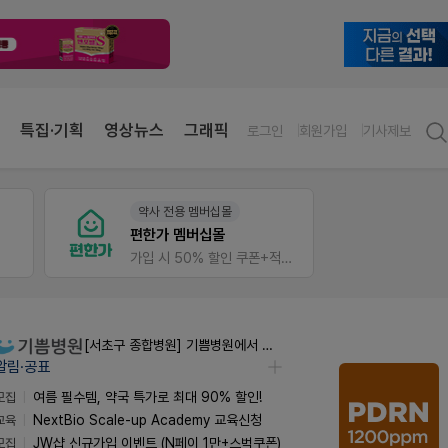
특집·기획
영상뉴스
그래픽
로그인
회원가입
기사제보
약사 전용 멤버십몰
팜노
편한가 멤버십몰
이달의
가입 시 50% 할인 쿠폰+적립금까지!
좋아요
[서초구 종합병원] 기쁨병원에서 약사 초빙합니다.
알림·공표
모집
여름 필수템, 약국 특가로 최대 90% 할인!
교육
NextBio Scale-up Academy 교육신청
모집
JW샵 신규가입 이벤트 (N페이 1만+스벅쿠폰)