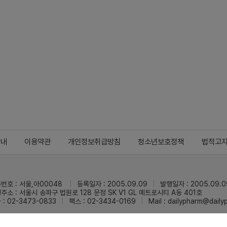
안내
이용약관
개인정보취급방침
청소년보호정책
법적고
번호 : 서울,아00048
등록일자 : 2005.09.09
발행일자 : 2005.09.0
주소 : 서울시 송파구 법원로 128 문정 SK V1 GL 메트로시티 A동 401호
 : 02-3473-0833
팩스 : 02-3434-0169
Mail :
dailypharm@dail
리팜의 모든 콘텐츠(기사)를 무단 사용하는 것은 저작권법에 저촉되며, 법적 제재를