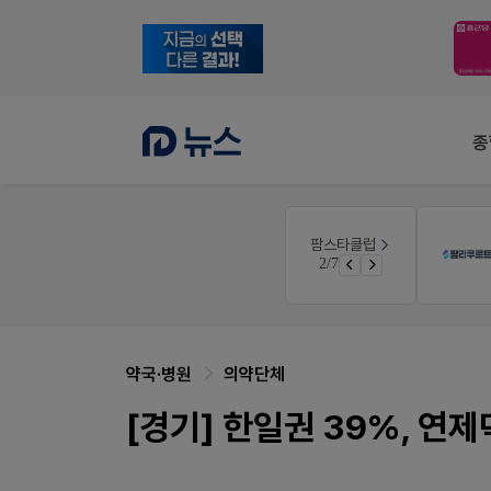
종
팜노트
팜스타클럽
약국 마케팅 성공사례
2/7
좋아요+의견남기면 쿠폰 증정
약국·병원
의약단체
[경기] 한일권 39%, 연제