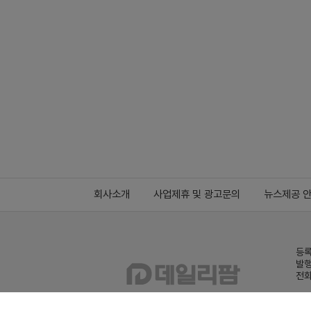
회사소개
사업제휴 및 광고문의
뉴스제공 
등록
발행
전화
데일