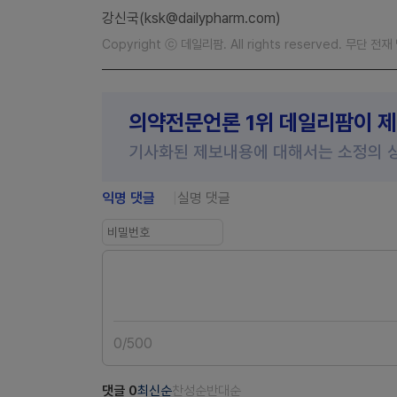
강신국(ksk@dailypharm.com)
Copyright ⓒ 데일리팜. All rights reserved. 무단 전
의약전문언론 1위 데일리팜이 
기사화된 제보내용에 대해서는 소정의 
익명 댓글
실명 댓글
0
/
500
댓글
0
최신순
찬성순
반대순