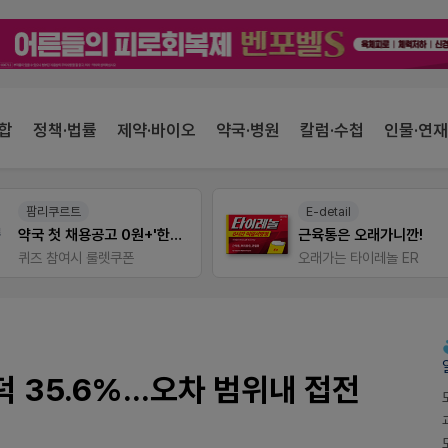
합
정책·법률
제약·바이오
약국·병원
칼럼·수첩
인물·연재
팜리쿠르트
E-detail
약국 첫 채용공고 0원+'한번 더' 무료 연장
근육통은 오래가니깐!
퀴즈 참여시 룰렛쿠폰
오래가는 타이레놀 ER
덕 35.6%...오차 범위내 접전