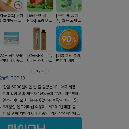
[약물 0%] 터치
[올리브베러
[구취 96% 제
[100% 천연옥]
[4.98후기
훅 벌레독소 흡
Pick] 드링킷 건
거] 씹는 고체 가
멜팅 하트 괄사
빛나는 피부
인기
강음료
글
마사지기
브링 세럼
[24H 극강보습]
[약국BEST!] 뉴
[여름 한정 특가]
[국내최초] 모기
[쿠팡 완판]
소이베베 아토
비타센스 비타민
편한가 여름 쿨
디퓨저 천연 계
생 아르기닌
크림
흡입기
세일! (여름 필수
피 모키센트 디
너지 젤리
템 싹쓰리)
퓨저
1 / 2
오늘의 TOP 10
"한달 5000원이면 싼 줄 알았는데"…약국 제품과 비교해보니
2
한미 법카 의혹 제보자 "신동국과 무관…팩트부터 따져야"
3
엘앤씨바이오 최대주주 82만주 블록딜 예고…500억 규모
4
8개뿐인 인도메타신 외용제…제2의 '반테린' 쏟아지나
5
한 달 만에 처방액 6배 껑충?…약가 유연계약제 착시효과