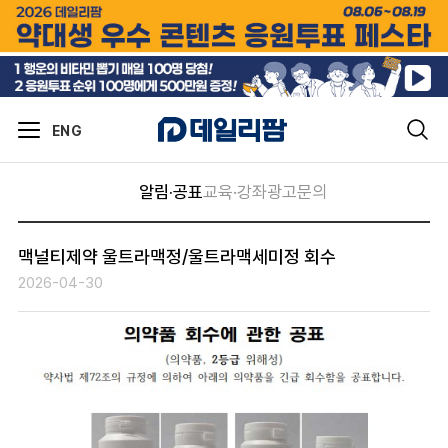
ENG
알림·공표
교육·강좌
광고문의
맥널티제약 울트라맥정/울트라맥세미정 회수
2026-04-30