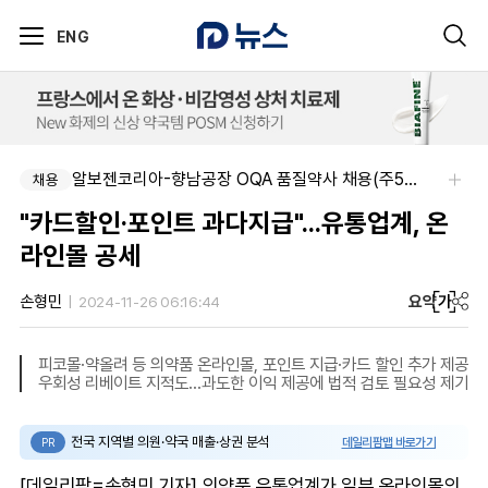
ENG
알보젠코리아-향남공장 OQA 품질약사 채용(주5일/파트타임 가능)
채용
"카드할인·포인트 과다지급"...유통업계, 온
라인몰 공세
요약
가
손형민
2024-11-26 06:16:44
피코몰·약올려 등 의약품 온라인몰, 포인트 지급·카드 할인 추가 제공
우회성 리베이트 지적도…과도한 이익 제공에 법적 검토 필요성 제기
전국 지역별 의원·약국 매출·상권 분석
데일리팜맵 바로가기
PR
[데일리팜=손형민 기자] 의약품 유통업계가 일부 온라인몰의