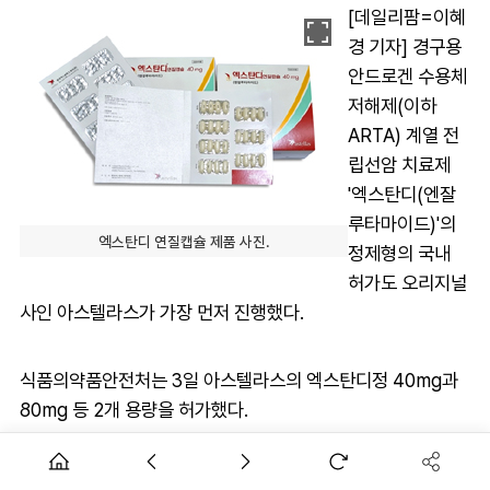
[데일리팜=이혜
경 기자] 경구용
안드로겐 수용체
저해제(이하
ARTA) 계열 전
립선암 치료제
'엑스탄디(엔잘
루타마이드)'의
엑스탄디 연질캡슐 제품 사진.
정제형의 국내
허가도 오리지널
사인 아스텔라스가 가장 먼저 진행했다.
식품의약품안전처는 3일 아스텔라스의 엑스탄디정 40mg과
80mg 등 2개 용량을 허가했다.
아스텔라스가 지난 2013년 국내에 '엑스탄디연질캡슐
40mg(엔잘루타마이드)'을 허가 받은 이후 지금까지는 연질캡