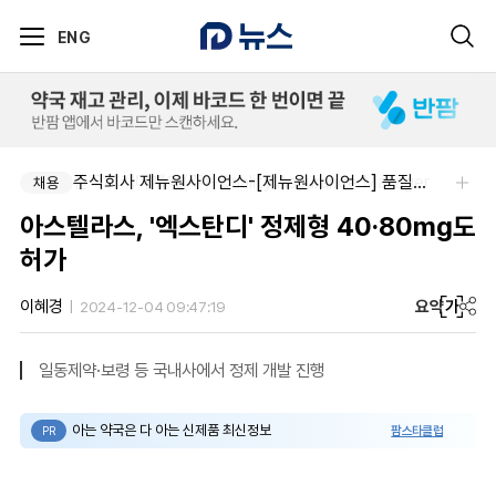
ENG
한국다케다제약(주)-Quality Assurance Manager
주식회사 제뉴원사이언스-[제뉴원사이언스] 품질관리약사 모집(경력무관)
채용
채용
아스텔라스, '엑스탄디' 정제형 40·80mg도
허가
요약
가
이혜경
2024-12-04 09:47:19
일동제약·보령 등 국내사에서 정제 개발 진행
아는 약국은 다 아는 신제품 최신정보
팜스타클럽
PR