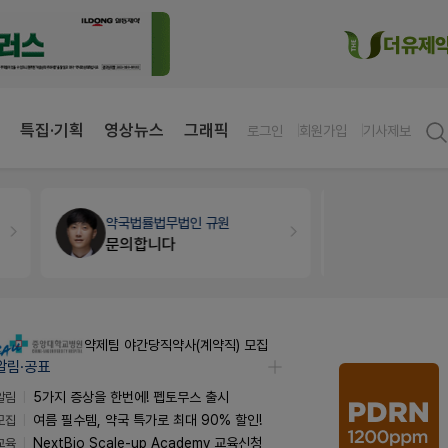
특집·기획
영상뉴스
그래픽
로그인
회원가입
기사제보
약국법률
법무법인 규원
세무·노무
문의합니다
약제팀 야간당직약사(계약직) 모집
알림·공표
알림
5가지 증상을 한번에! 펩토무스 출시
모집
여름 필수템, 약국 특가로 최대 90% 할인!
교육
NextBio Scale-up Academy 교육신청