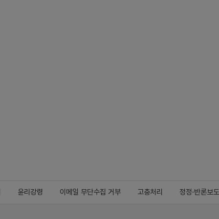
지
윤리강령
이메일 무단수집 거부
고충처리
정정·반론보