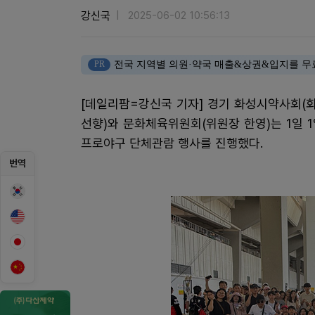
강신국
2025-06-02 10:56:13
PR
전국 지역별 의원·약국 매출&상권&입지를 무
[데일리팜=강신국 기자] 경기 화성시약사회(
선향)와 문화체육위원회(위원장 한영)는 1일
프로야구 단체관람 행사를 진행했다.
번역