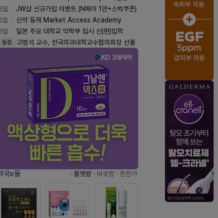
모집
JW샵 신규가입 이벤트 (N페이 1만+스벅쿠폰)
모집
신약 등재 Market Access Academy
모집
일본 주요 대학교 약학부 입시 신(편)입학
고범석 교수, 전국의과대학교수협의회장 선출
동정
약국e몰
· 플랫팜
· 바로팜
· 편한가