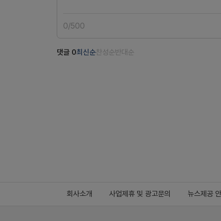
0
/
500
댓글
0
최신순
찬성순
반대순
회사소개
사업제휴 및 광고문의
뉴스제공 