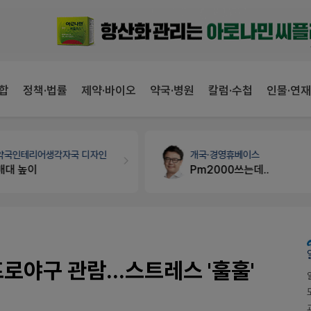
합
정책·법률
제약·바이오
약국·병원
칼럼·수첩
인물·연재
약국인테리어
생각자국 디자인
개국·경영
휴베이스
매대 높이
Pm2000쓰는데..
로야구 관람...스트레스 '훌훌'