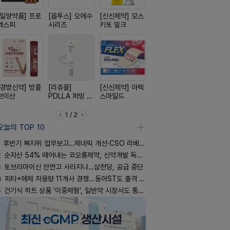
[일양약품] 프로
[옵투스] 오에수
[신신제약] 모스
[종근당] 브레이
[노보노디스
엑스피
시리즈
키토 밀크
닝캡슐
위고비
[경방신약] 방콜
[리쥬올]
[신신제약] 아렉
[삼진제약] 게보
[동성제약]
브이산
PDLLA 퍼밍 크
스마일드
핏 시리즈
환 F정
림 30ml
1 / 2
오늘의 TOP 10
후반기 복지위 업무보고…제네릭 개선·CSO 리베이트 사정권
2
순자산 54% 떼어내는 코오롱제약, 신약개발 독립 법인 추진
3
토브라마이신 안연고 사라지나…삼천당, 공급 중단
4
피타+에제 저용량 11개사 경쟁...동아ST도 출격 대기
5
건기식 히트 상품 '이중제형', 일반약 시장서도 통할까