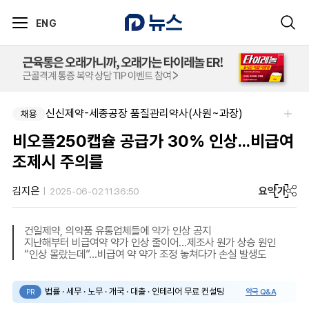
ENG
신신제약-세종공장 품질관리약사(사원~과장)
채용
비오플250캡슐 공급가 30% 인상...비급여
조제시 주의를
요약
가
김지은
2025-06-02 11:36:50
건일제약, 의약품 유통업체들에 약가 인상 공지
지난해부터 비급여약 약가 인상 줄이어…제조사 원가 상승 원인
“인상 몰랐는데”…비급여 약 약가 조정 놓쳐다가 손실 발생도
법률 · 세무 · 노무 · 개국 · 대출 · 인테리어 무료 컨설팅
약국 Q&A
PR