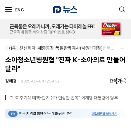
ENG
신신제약-세종공장 품질관리약사(사원~과장)
주식회사 에일리크-메디컬 커뮤니케이션 컨설턴트(Associate) / 메디컬라이터 채용
채용
채용
소아청소년병원협 "진짜 K-소아의료 만들어
달라"
요약
가
강혜경
2025-06-04 12:54:52
"보여주기식 대책-단기수가 인상만 반복" 이재명 대통령에 당부
전국 지역별 의원·약국 매출·상권 분석
데일리팜맵 바로가기
PR