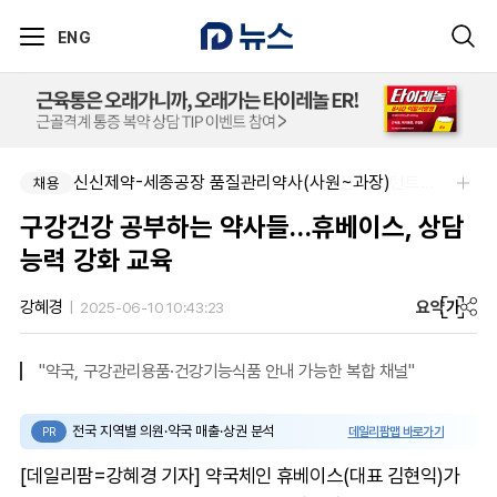
ENG
신신제약-세종공장 품질관리약사(사원~과장)
주식회사 에일리크-메디컬 커뮤니케이션 컨설턴트(Associate) / 메디컬라이터 채용
채용
채용
구강건강 공부하는 약사들…휴베이스, 상담
능력 강화 교육
요약
가
강혜경
2025-06-10 10:43:23
"약국, 구강관리용품·건강기능식품 안내 가능한 복합 채널"
전국 지역별 의원·약국 매출·상권 분석
데일리팜맵 바로가기
PR
[데일리팜=강혜경 기자] 약국체인 휴베이스(대표 김현익)가