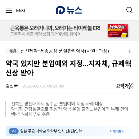
ENG
신신제약-세종공장 품질관리약사(사원~과장)
채용
약국 있지만 분업예외 지정...지자체, 규제혁
신상 받아
요약
가
강신국
2025-06-30 09:20:10
전북도 경진대회서 장수군 분업예외 지정 사례 대상
약국장 건강질환으로 정상적 약국 운영 불가...분업예외 특례 건의
행안부·복지부도 수용
일본 주요 대학교 약학부 입시 신(편)입학
자세히보기
PR