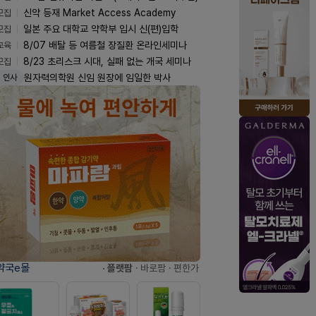
모집
신약 등재 Market Access Academy
모집
일본 주요 대학교 약학부 입시 신(편)입학
교육
8/07 배탈 등 여름철 장질환 온라인세미나
모집
8/23 초리스크 시대, 실패 없는 개국 세미나
원자력의학원 신임 원장에 임일한 박사
인사
약국e몰
· 플랫팜
· 바로팜
· 편한가