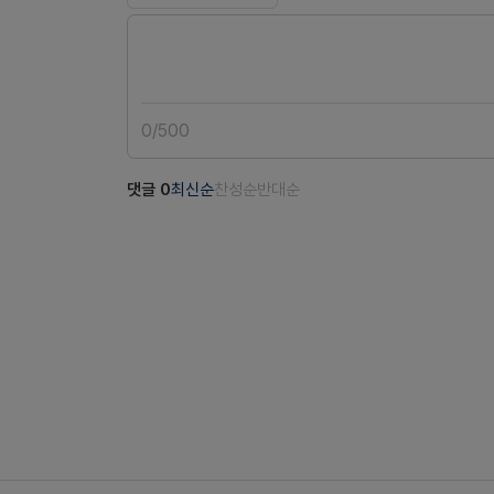
0
/
500
댓글
0
최신순
찬성순
반대순