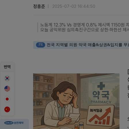
정흥준
2025-07-02 16:44:50
노동계 12.3% Vs 경영계 0.8% 제시액 1150원 
오늘 공익위원 심의촉진구간으로 상한·하한선 제
PR
전국 지역별 의원·약국 매출&상권&입지를 무
번역