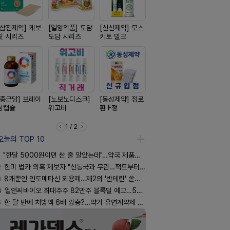
[삼진제약] 게보
[일양약품] 도담
[신신제약] 모스
[신신제약] 아렉
[리쥬올]
핏 시리즈
도담 시리즈
키토 밀크
스마일드
PDLLA 퍼
림 30ml
[종근당] 브레이
[노보노디스크]
[동성제약] 정로
[경방신약] 방콜
[옵투스] 
닝캡슐
위고비
환 F정
브이산
시리즈
1 / 2
오늘의 TOP 10
"한달 5000원이면 싼 줄 알았는데"…약국 제품과 비교해보니
2
한미 법카 의혹 제보자 "신동국과 무관…팩트부터 따져야"
3
8개뿐인 인도메타신 외용제…제2의 '반테린' 쏟아지나
4
엘앤씨바이오 최대주주 82만주 블록딜 예고…500억 규모
5
한 달 만에 처방액 6배 껑충?…약가 유연계약제 착시효과