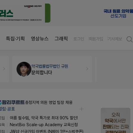
특집·기획
영상뉴스
그래픽
로그인
회원가입
기사제보
약국법률
법무법인 규원
약국세무
미
문의합니다
충청지역 의원 영업 팀장 채용
알림·공표
모집
여름 필수템, 약국 특가로 최대 90% 할인!
교육
NextBio Scale-up Academy 교육신청
모집
JW샵 신규가입 이벤트 (N페이 1만+스벅쿠폰)