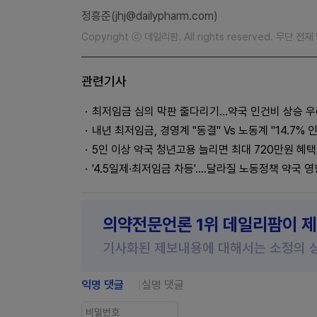
정흥준(jhj@dailypharm.com)
Copyright ⓒ 데일리팜. All rights reserved. 무단 전
관련기사
최저임금 심의 막판 줄다리기...약국 인건비 상승 
내년 최저임금, 경영계 "동결" Vs 노동계 "14.7% 
5인 이상 약국 청년고용 늘리면 최대 720만원 혜택
'4.5일제·최저임금 차등'....달라질 노동정책 약국 
의약전문언론 1위 데일리팜이 
기사화된 제보내용에 대해서는 소정의 
익명 댓글
실명 댓글