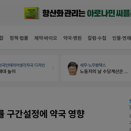
합
정책·법률
제약·바이오
약국·병원
칼럼·수첩
인물·연재
약국인테리어
생각자국 디자인
세무·노무
팜텍스
매대 높이
노동자의 날 수당계산은 어떻게 되나요
상률 구간설정에 약국 영향