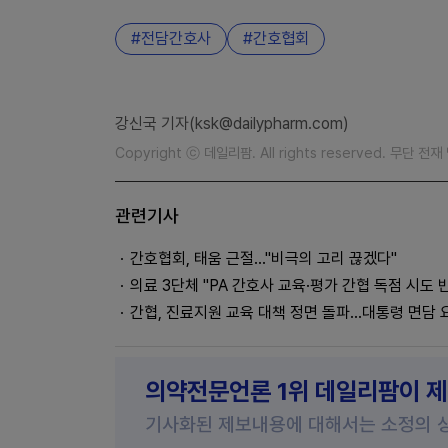
전담간호사
간호협회
강신국 기자(ksk@dailypharm.com)
Copyright ⓒ 데일리팜. All rights reserved. 무단 전
관련기사
간호협회, 태움 근절…"비극의 고리 끊겠다"
의료 3단체 "PA 간호사 교육·평가 간협 독점 시도 
간협, 진료지원 교육 대책 정면 돌파…대통령 면담 
의약전문언론 1위 데일리팜이 
기사화된 제보내용에 대해서는 소정의 