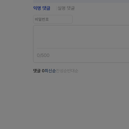
익명 댓글
실명 댓글
0
/
500
댓글
0
최신순
찬성순
반대순