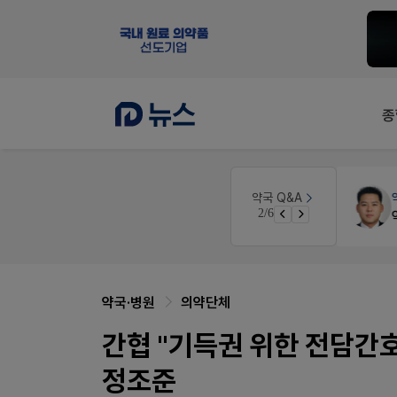
종
약국인테리어
생각자국 디자인
약국 Q&A
2/6
매대 높이
약국·병원
의약단체
간협 "기득권 위한 전담간
정조준