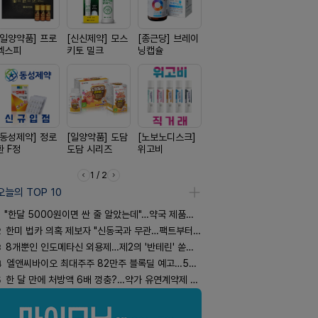
[일양약품] 프로
[신신제약] 모스
[종근당] 브레이
[유한양행] 안티
[삼진제약]
엑스피
키토 밀크
닝캡슐
푸라민 파스 시
핏 시리즈
리즈
[동성제약] 정로
[일양약품] 도담
[노보노디스크]
[옵투스] 오에수
[경방신약]
환 F정
도담 시리즈
위고비
시리즈
브이산
1 / 2
오늘의 TOP 10
"한달 5000원이면 싼 줄 알았는데"…약국 제품과 비교해보니
2
한미 법카 의혹 제보자 "신동국과 무관…팩트부터 따져야"
3
8개뿐인 인도메타신 외용제…제2의 '반테린' 쏟아지나
4
엘앤씨바이오 최대주주 82만주 블록딜 예고…500억 규모
5
한 달 만에 처방액 6배 껑충?…약가 유연계약제 착시효과