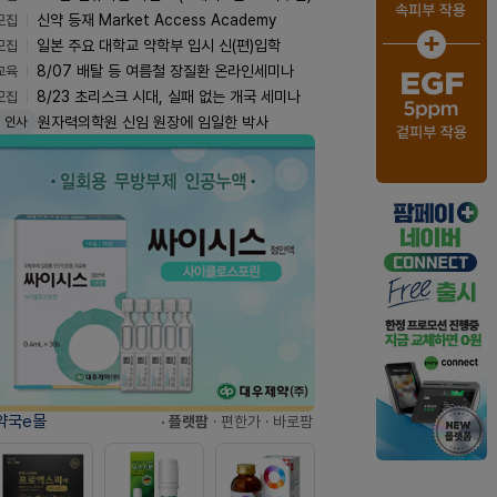
모집
신약 등재 Market Access Academy
모집
일본 주요 대학교 약학부 입시 신(편)입학
교육
8/07 배탈 등 여름철 장질환 온라인세미나
모집
8/23 초리스크 시대, 실패 없는 개국 세미나
원자력의학원 신임 원장에 임일한 박사
인사
약국e몰
· 플랫팜
· 편한가
· 바로팜