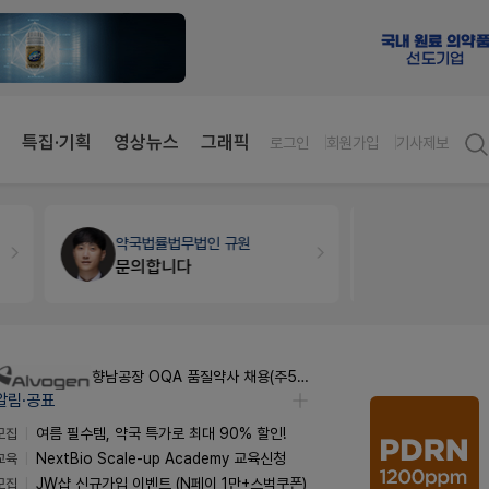
특집·기획
영상뉴스
그래픽
로그인
회원가입
기사제보
약국법률
법무법인 규원
세무·노무
문의합니다
향남공장 OQA 품질약사 채용(주5일/파트타임 가능)
알림·공표
모집
여름 필수템, 약국 특가로 최대 90% 할인!
교육
NextBio Scale-up Academy 교육신청
모집
JW샵 신규가입 이벤트 (N페이 1만+스벅쿠폰)