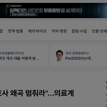
합
정책·법률
제약·바이오
약국·병원
칼럼·수첩
인물·연재
약국대출
메디라이프
개국·경영
휴베이스
약국 개국 대출 어떻게 받아야할지 어렵습니다
Pm2000쓰는데..
호사 왜곡 멈춰라"…의료계