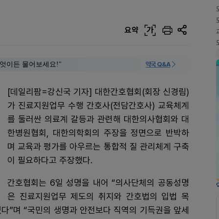
요약
가
 "무엇이든 물어보세요!"
약국 Q&A
[데일리팜=강신국 기자] 대한간호협회(회장 신경림)
가 진료지원업무 수행 간호사(전담간호사) 교육체계
를 둘러싼 의료계 갈등과 관련해 대한의사협회와 대
한병원협회, 대한의학회의 주장을 정면으로 반박하
며 교육과 평가를 아우르는 통합적 질 관리체계 구축
이 필요하다고 주장했다.
간호협회는 6일 성명을 내어 “의사단체의 공동성명
은 진료지원업무 제도의 취지와 간호법의 입법 목
있다”며 “국민의 생명과 안전보다 직역의 기득권을 앞세