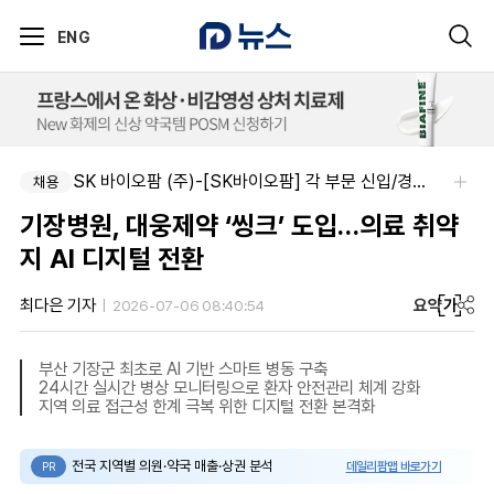
ENG
SK 바이오팜 (주)-[SK바이오팜] 각 부문 신입/경력 구성원 영입
채용
기장병원, 대웅제약 ‘씽크’ 도입…의료 취약
지 AI 디지털 전환
요약
가
최다은 기자
2026-07-06 08:40:54
부산 기장군 최초로 AI 기반 스마트 병동 구축
24시간 실시간 병상 모니터링으로 환자 안전관리 체계 강화
지역 의료 접근성 한계 극복 위한 디지털 전환 본격화
전국 지역별 의원·약국 매출·상권 분석
데일리팜맵 바로가기
PR