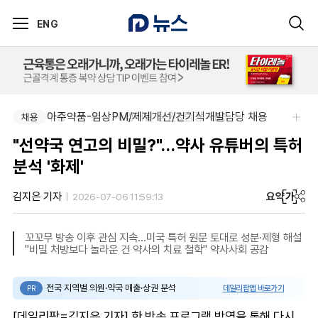
ENG
부광약품-본사 사업개발 팀원&팀장 채용
아주약품-임상PM/제제개선/건기식개발담당 채용
채용
채용
"선약국 연고의 비밀?"…약사 유튜버의 특허
분석 '화제'
요약
가
김지은 기자
2026-07-06 11:59:13
꼬꼬무 방송 이후 관심 지속…미국 특허 원문 토대로 성분·제형 해설
"비밀 처방보다 놀라운 건 약사의 치료 철학" 약사사회 공감
전국 지역별 의원·약국 매출·상권 분석
데일리팜맵 바로가기
PR
[데일리팜=김지은 기자] 한 방송 프로그램 방영을 통해 다시