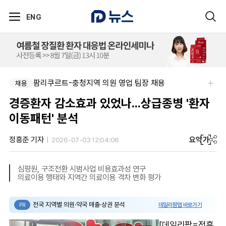
ENG
팜리쿠르트-충청지역 의원 영업 팀장 채용
채용
경증환자 감소효과 있었나...상급종병 '환자
이동패턴' 분석
요약
가
정흥준 기자
2026-07-03 12:04:06
심평원, 구조전환 시범사업 비용효과성 연구
의료이용 행태와 지역간 의료이용 격차 변화 평가
전국 지역별 의원·약국 매출·상권 분석
데일리팜맵 바로가기
PR
[데일리팜=정흥