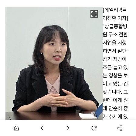
[데일리팜=
이정환 기자]
"상급종합병
원 구조 전환
사업을 시행
하면서 일단
장기 처방이
조금 늘고 있
는 경향을 보
이고 있는 건
맞습니다. 그
런데 이게 원
래 단순히 증
가 추세에 있
었던 건지, 아
니면 구조 전
유정민 단장