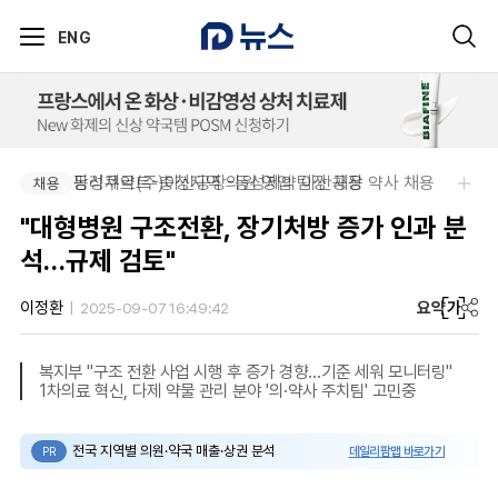
ENG
팜리쿠르트-충청지역 의원 영업 팀장 채용
동성제약(주)아산공장-동성제약 아산공장 약사 채용
채용
채용
"대형병원 구조전환, 장기처방 증가 인과 분
석…규제 검토"
요약
가
이정환
2025-09-07 16:49:42
복지부 "구조 전환 사업 시행 후 증가 경향…기준 세워 모니터링"
1차의료 혁신, 다제 약물 관리 분야 '의·약사 주치팀' 고민중
전국 지역별 의원·약국 매출·상권 분석
데일리팜맵 바로가기
PR