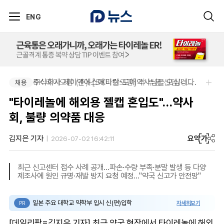
ENG
주식회사 제이앤에스메디칼-도매약사님을 모십니다.
SK 바이오팜 (주)-[SK바이오팜] 각 부문 신입/경력 구성원 영입
채용
채용
"타이레놀에 해외용 젤캡 혼입도"…약사
회, 불량 의약품 대응
요약
가
김지은 기자
2026-07-02 16:42:11
최근 신고센터 접수 사례 공개…파손·수량 부족·분말 발생 등 다양
제조사에 원인 규명·재발 방지 요청 예정…"약국 신고가 안전망"
일본 주요 대학교 약학부 입시 신(편)입학
자세히보기
PR
[데일리팜=김지은 기자] 최근 약국 현장에서 타이레놀에 해외