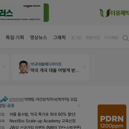
특집·기획
영상뉴스
그래픽
로그인
회원가입
기사제보
약국대출
메디라이프
개국·경영
약국 개국 대출 어떻게 받아야할지 어렵습니다
Pm2000
약제팀 야간당직약사(계약직) 모집
알림·공표
모집
여름 필수템, 약국 특가로 최대 90% 할인!
교육
NextBio Scale-up Academy 교육신청
모집
JW샵 신규가입 이벤트 (N페이 1만+스벅쿠폰)