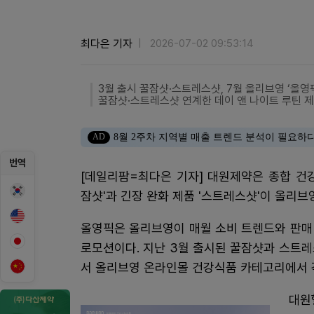
최다은 기자
2026-07-02 09:53:14
3월 출시 꿀잠샷·스트레스샷, 7월 올리브영 ‘올영픽(
꿀잠샷·스트레스샷 연계한 데이 앤 나이트 루틴 
AD
8월 2주차 지역별 매출 트렌드 분석이 필요하
번역
[데일리팜=최다은 기자] 대원제약은 종합 건
잠샷'과 긴장 완화 제품 '스트레스샷'이 올리브영 
올영픽은 올리브영이 매월 소비 트렌드와 판매
로모션이다. 지난 3월 출시된 꿀잠샷과 스트레
서 올리브영 온라인몰 건강식품 카테고리에서 각
대원헬