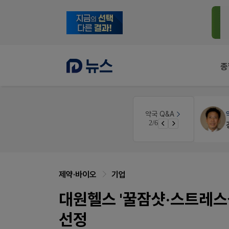
종
약국인테리어
생각자국 디자인
약국 Q&A
2/6
매대 높이
제약·바이오
기업
대원헬스 '꿀잠샷·스트레스샷
선정