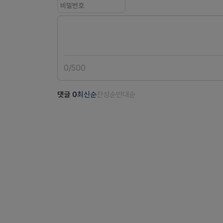
0
/
500
댓글
0
최신순
찬성순
반대순