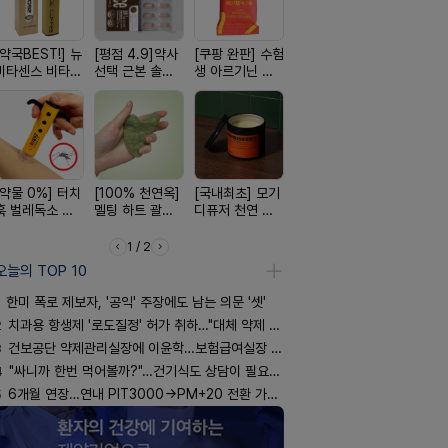
[약국BEST!] 뉴
[평점 4.9]약사
[쿠팡 완판] 수험
[여름 한정 특가]
[24H 극강
비타센스 비타민
선택 근본 솔루
생 아르기닌 에
편한가 여름 쿨
소이베베 
흡입기
션, 솔티스
너지 젤리
세일! (여름 필수
크림
템 싹쓰리)
[약물 0%] 터치
[100% 천연옥]
[국내최초] 모기
[구취 96% 제
[4.98후기
훅 벌레독소 흡
멜팅 하트 괄사
디퓨저 천연 계
거] 씹는 고체 가
빛나는 피부
인기
마사지기
피 모키센트 디
글
브링 세럼
퓨저
1 / 2
오늘의 TOP 10
한미 폭로 제보자, '공익' 주장에도 남는 의문 '셋'
2
치과용 항생제 '로도질정' 허가 취하…"대체 약제 충분"
3
건보공단 약제관리실장에 이윤학…보험급여실장 윤유경
4
"싸니까 한번 먹어볼까?"…건기식도 상담이 필요한 이유
5
6개월 연장…연내 PIT3000→PM+20 전환 가능할까