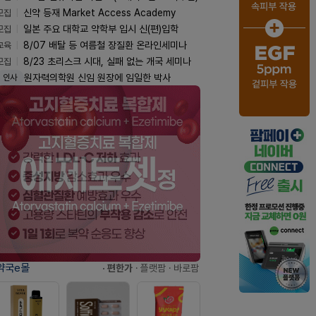
모집
신약 등재 Market Access Academy
모집
일본 주요 대학교 약학부 입시 신(편)입학
교육
8/07 배탈 등 여름철 장질환 온라인세미나
모집
8/23 초리스크 시대, 실패 없는 개국 세미나
원자력의학원 신임 원장에 임일한 박사
인사
약국e몰
· 편한가
· 플랫팜
· 바로팜