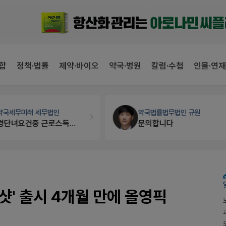
합
정책·법률
제약·바이오
약국·병원
칼럼·수첩
인물·연재
약국세무
미래 세무법인
약국법률
법무법인 규원
경단녀요건중 근로스득원천징수액
문의합니다
' 출시 4개월 만에 올영픽