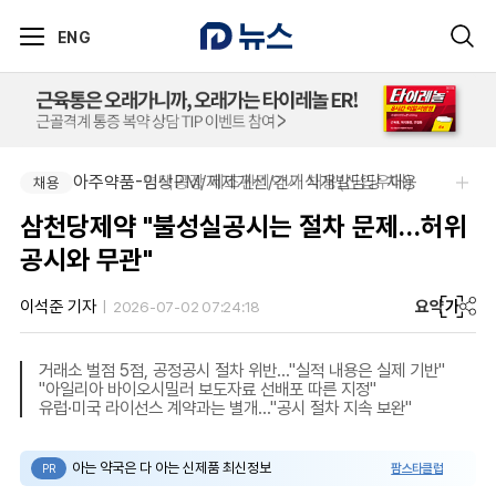
ENG
아주약품-임상PM/제제개선/건기식개발담당 채용
아주약품-평택공장 제조관리약사 채용(신입우대)
채용
채용
삼천당제약 "불성실공시는 절차 문제…허위
공시와 무관"
요약
가
이석준 기자
2026-07-02 07:24:18
거래소 벌점 5점, 공정공시 절차 위반…"실적 내용은 실제 기반"
"아일리아 바이오시밀러 보도자료 선배포 따른 지정"
유럽·미국 라이선스 계약과는 별개…"공시 절차 지속 보완"
아는 약국은 다 아는 신제품 최신정보
팜스타클럽
PR