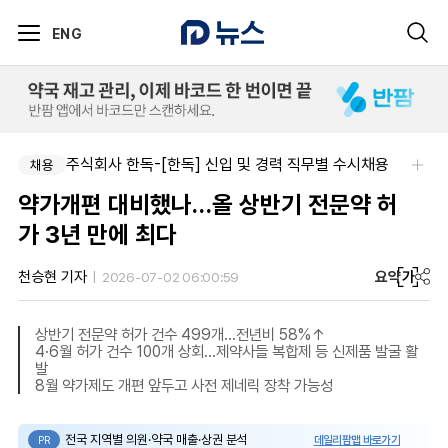
ENG
주식회사 한독-[한독] 신입 및 경력 직무별 수시채용
채용
약가개편 대비했나…올 상반기 전문약 허
가 3년 만에 최다
요약
가
천승현 기자
2026-07-02 06:00:59
상반기 전문약 허가 건수 499개...전년비 58%↑
4·6월 허가 건수 100개 상회...제약사들 복합제 등 신제품 발굴 활
발
8월 약가제도 개편 앞두고 사전 제네릭 장착 가능성
전국 지역별 의원·약국 매출·상권 분석
데일리팜맵 바로가기
PR