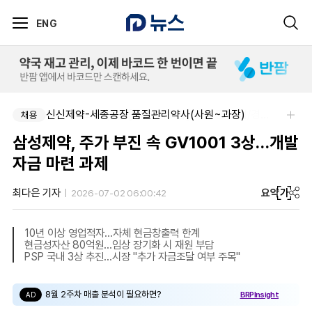
ENG
신신제약-세종공장 품질관리약사(사원~과장)
SK 바이오팜 (주)-[SK바이오팜] 각 부문 신입/경력 구성원 영입
채용
채용
삼성제약, 주가 부진 속 GV1001 3상…개발
자금 마련 과제
요약
가
최다은 기자
2026-07-02 06:00:42
10년 이상 영업적자…자체 현금창출력 한계
현금성자산 80억원…임상 장기화 시 재원 부담
PSP 국내 3상 추진…시장 "추가 자금조달 여부 주목"
8월 2주차 매출 분석이 필요하면?
BRPInsight
AD