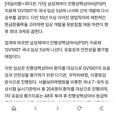
[데일리팜=최다은 기자] 삼성제약이 진행성핵상마비(PSP)
치료제 'GV1001'의 국내 임상 3상에 나서며 신약 개발에 다시
승부를 걸었다. 다만 10년 이상 이어진 영업적자와 제한적인
현금창출력을 고려하면 임상 개발을 뒷받침할 재원 마련이 향
후 최대 과제로 꼽힌다.
업계에 따르면 삼성제약이 진행성핵상마비(PSP) 치료제
'GV1001' 국내 임상 3상에 나선다. 유효성과 안전성을 평가할
예정이다.
이번 임상은 진행성핵상마비 환자를 대상으로 GV1001의 유효
성과 안전성을 평가하기 위한 다기관, 무작위배정, 이중맹검
방식으로 진행된다. 서울보라매병원을 비롯한 국내 7~9개 임
상시험 실시기관에서 총 204명의 환자를 대상으로 진행되며,
1차 유효성 평가지표는 48주 투여 후 진행성핵상마비 등급척
도(PSPRS) 총점 변화량이다. 삼성제약은 지난 1월 식품의약
품안전처에 PSP 치료제 GV1001에 대한 품목 조건부 허가를