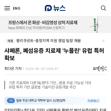
ENG
팜리쿠르트-충청지역 의원 영업 팀장 채용
채용
샤페론, 폐섬유증 치료제 '누풀린' 유럽 특허
확보
요약
가
최다은 기자
2026-06-30 13:58:47
기존 치료제와 다른 NLRP3 기전…병용 치료 가능성 기대
유럽 특허 기반 글로벌 기술이전·공동개발 추진
일본 주요 대학교 약학부 입시 신(편)입학
자세히보기
PR
[데일리팜=최다은 기자] 샤페론은 특발성 폐섬유증(IPF) 치료