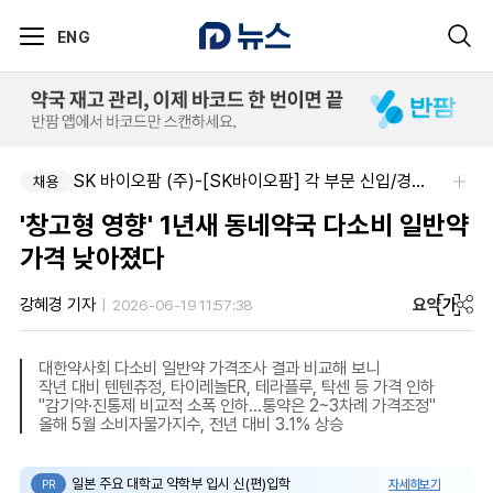
ENG
SK 바이오팜 (주)-[SK바이오팜] 각 부문 신입/경력 구성원 영입
채용
'창고형 영향' 1년새 동네약국 다소비 일반약
가격 낮아졌다
요약
가
강혜경 기자
2026-06-19 11:57:38
대한약사회 다소비 일반약 가격조사 결과 비교해 보니
작년 대비 텐텐츄정, 타이레놀ER, 테라플루, 탁센 등 가격 인하
"감기약·진통제 비교적 소폭 인하…통약은 2~3차례 가격조정"
올해 5월 소비자물가지수, 전년 대비 3.1% 상승
일본 주요 대학교 약학부 입시 신(편)입학
자세히보기
PR