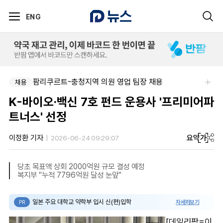
ENG
팜리쿠르트-충청지역 의원 영업 팀장 채용
채용
K-바이오·백신 7호 펀드 운용사 '프리미어파
트너스' 선정
요약
가
이정환 기자
2026-06-24 09:29:07
당초 목표액 상회 2000억원 규모 결성 예정
복지부 "누적 7796억원 달성 눈앞"
일본 주요 대학교 약학부 입시 신(편)입학
자세히보기
PR
[데일리팜=이