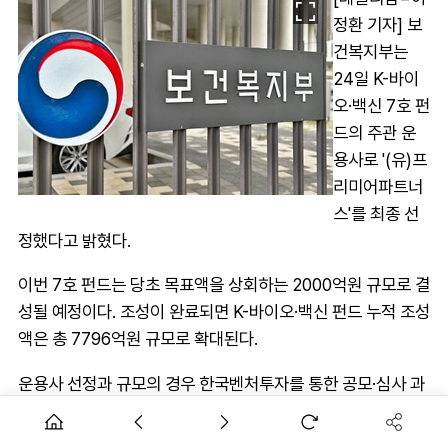
정환 기자] 보
건복지부는
24일 K-바이
오·백신 7호 펀
드의 주관 운
용사로 '(유)프
리미어파트너
스'를 최종 선
정했다고 밝혔다.
이번 7호 펀드는 당초 목표액을 상회하는 2000억원 규모로 결
성될 예정이다. 조성이 완료되면 K-바이오·백신 펀드 누적 조성
액은 총 7796억원 규모로 확대된다.
운용사 선정과 규모의 경우 한국벤처투자를 통한 공모·심사 과
정을 거쳤다.