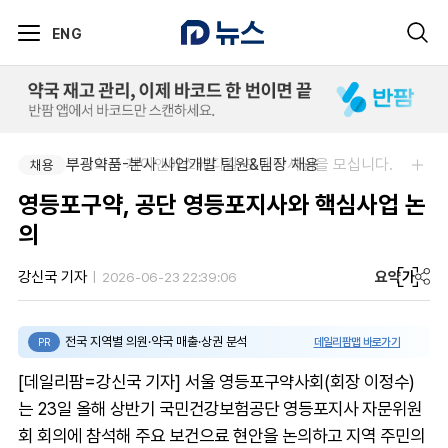
ENG
주식회사 제이앤에스메디칼-도매약사님을 모십니다.
부광약품-본사 사업개발 팀원&팀장 채용
채용
채용
영등포구약, 공단 영등포지사와 핵심사업 논
의
요약
가
강신국 기자
2026-06-23 22:39:06
전국 지역별 의원·약국 매출·상권 분석
데일리팜맵 바로가기
PR
[데일리팜=강신국 기자] 서울 영등포구약사회(회장 이정수)
는 23일 올해 상반기 국민건강보험공단 영등포지사 자문위원
회 회의에 참석해 주요 보건으료 현안을 논의하고 지역 주민의