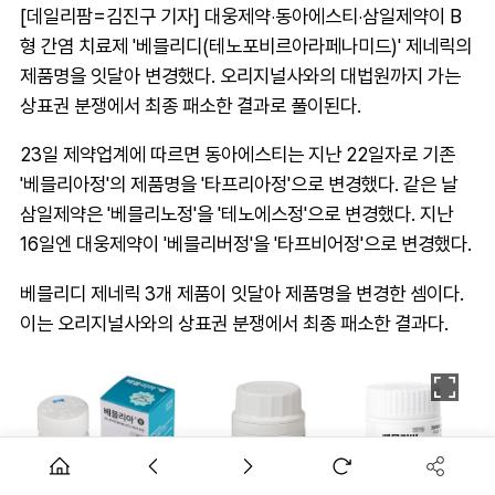
[데일리팜=김진구 기자] 대웅제약‧동아에스티‧삼일제약이 B
형 간염 치료제 '베믈리디(테노포비르아라페나미드)' 제네릭의
제품명을 잇달아 변경했다. 오리지널사와의 대법원까지 가는
상표권 분쟁에서 최종 패소한 결과로 풀이된다.
23일 제약업계에 따르면 동아에스티는 지난 22일자로 기존
'베믈리아정'의 제품명을 '타프리아정'으로 변경했다. 같은 날
삼일제약은 '베믈리노정'을 '테노에스정'으로 변경했다. 지난
16일엔 대웅제약이 '베믈리버정'을 '타프비어정'으로 변경했다.
베믈리디 제네릭 3개 제품이 잇달아 제품명을 변경한 셈이다.
이는 오리지널사와의 상표권 분쟁에서 최종 패소한 결과다.