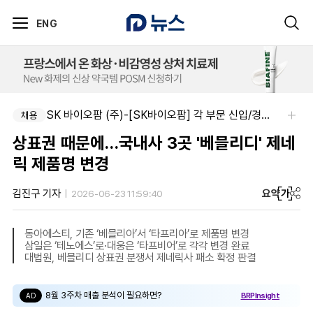
ENG
아주약품-평택공장 제조관리약사 채용(신입우대)
SK 바이오팜 (주)-[SK바이오팜] 각 부문 신입/경력 구성원 영입
채용
채용
상표권 때문에…국내사 3곳 '베믈리디' 제네
릭 제품명 변경
요약
가
김진구 기자
2026-06-23 11:59:40
동아에스티, 기존 ‘베믈리아’서 ‘타프리아’로 제품명 변경
삼일은 ‘테노에스’로·대웅은 ‘타프비어’로 각각 변경 완료
대법원, 베믈리디 상표권 분쟁서 제네릭사 패소 확정 판결
8월 3주차 매출 분석이 필요하면?
BRPInsight
AD