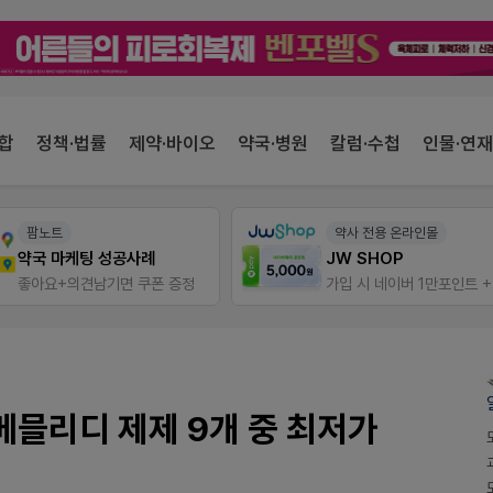
합
정책·법률
제약·바이오
약국·병원
칼럼·수첩
인물·연재
팜노트
약사 전용 온라인몰
약국 마케팅 성공사례
JW SHOP
좋아요+의견남기면 쿠폰 증정
믈리디 제제 9개 중 최저가