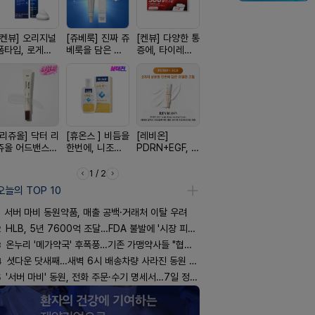
[켄뷰] 오리지널
[쥬베룩] 진짜 쥬
[켄뷰] 다양한 통
[알엑스미] 알엑
[D판테놀]
폼타입, 로게인
베룩을 담은 약
증에, 타이레놀
스미 리쥬영 울
온디판테놀
5%폼에어로졸
국전용 PDLLA
정 500mg 10
트라 PDRN
60g
크림
정
10000 딥리페
어 크림
[리쥬올] 닥터 리
[휴온스 ] 비듬을
[레비온]
[여드름치료]아
[아워팜] 
쥬올 어드밴스드
한번에, 니조랄
PDRN+EGF, 레
크스팟크림
이 맞춤설계
PDRN 리쥬비네
2%액
비온RX PDRN
로타민 kid
이팅 크림 30ml
EGF 크림
더베리맛
1 / 2
오늘의 TOP 10
서버 마비 동원약품, 매출 공백·거래처 이탈 우려
2
HLB, 5년 7600억 조달…FDA 불발에 '시장 피로감'
3
온누리 '메가약국' 후폭풍…기존 가맹약사들 "협의체 만들자"
4
셧다운 닷새째…새벽 6시 배송차량 사라진 동원 물류센터
5
'서버 마비' 동원, 전화 주문·수기 명세서…7일 정상화 되나