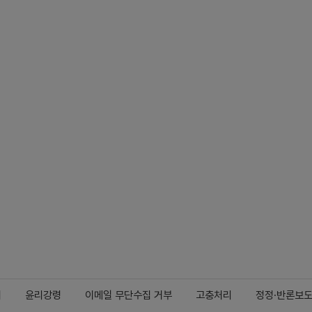
지
윤리강령
이메일 무단수집 거부
고충처리
정정·반론보