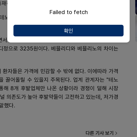
 등재하면서 약가 경쟁력을 내세웠다.
Failed to fetch
(테노포비르알라페나미드헤미말산염)이 차지했다. 알포
확인
면서 최저가 타이틀을 가져온 셈이다. 현재 테노포비르
정으로 3235원이다. 베믈리디와 베믈리노의 차이는
 환자들은 가격에 민감할 수 밖에 없다. 이에따라 가격
 끌어올릴 수 있을지 주목된다. 업계 관계자는 "테노
해 8개 후발업체만 나온 상황이라 경쟁이 덜해 시장
지널 의존도가 높아 후발약들이 고전하고 있는데, 저가경
말했다.
다른 기사 보기