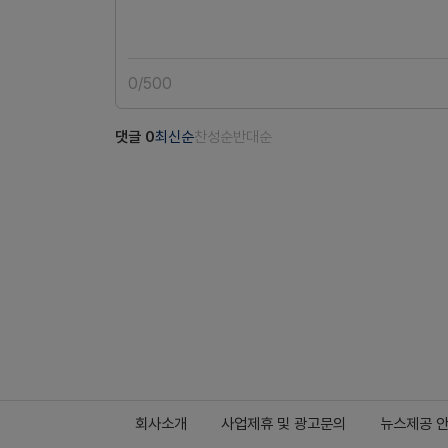
0
/
500
댓글
0
최신순
찬성순
반대순
회사소개
사업제휴 및 광고문의
뉴스제공 