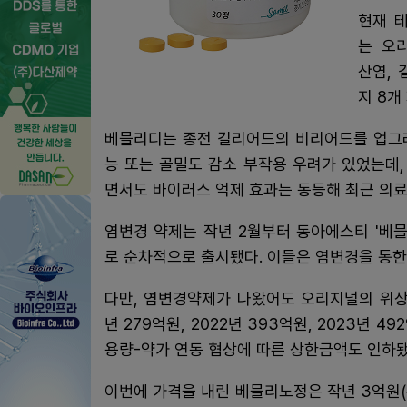
현재 
는 오
산염, 
지 8개
베믈리디는 종전 길리어드의 비리어드를 업그레
능 또는 골밀도 감소 부작용 우려가 있었는데,
면서도 바이러스 억제 효과는 동등해 최근 의료
염변경 약제는 작년 2월부터 동아에스티 '
로 순차적으로 출시됐다. 이들은 염변경을 통한
다만, 염변경약제가 나왔어도 오리지널의 위상
년 279억원, 2022년 393억원, 2023년 
용량-약가 연동 협상에 따른 상한금액도 인하됐
이번에 가격을 내린 베믈리노정은 작년 3억원