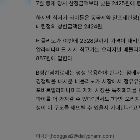
7월 등재 당시 산정금액보다 낮은 2425원에
하지만 최저가 타이틀은 동국제약 알포테린정
테린정의 상한금액은 2424원.
베믈리노가 이번에 2328원까지 가격이 내리
알라페나미드 제제 최고가는 오리지널 베믈리디
887원에 달한다.
B형간염치료제는 평생 복용해야 한다는 점에서
경쟁력을 내세운 베믈리노가 시장에서 점유유을
포비르알라페나미드 제제 시장은 특허회피를 통
파이를 더 가져갈 수 있다"면서도 "다만 오리
쟁이 이 구도를 깨뜨릴 수 있을지 기대된다"고 
이탁순(hooggasi2@dailypharm.com)