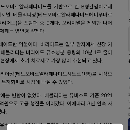
테노포비르알라페나미드를 기반으로 한 B형간염치료제
리지널 베믈리디정(테노포비르알라페나미드헤미푸마르
길리어드)을 포함해 총 9개다. 오리지널을 제외한 나머
 제제는 염변경 약제다.
이드한 약물이다. 비리어드는 일부 환자에서 신장 기
 베믈리디는 비리어드 유효성분 용량의 10분 1로 줄이
현장에서 초기 치료제로 가장 많이 추천되고 있다.
베믈리아정(테노포비르알라페나미드시트르산염)를 시작으
 특허회피로 시장에 나설 수 있었다.
1
에는 변함이 없었다. 베믈리디는 유비스트 기준 2021
492억원으로 고공 행진을 이어갔다. 이에따라 3년 연속 사
다.
(유비스트) 처방실적에 그쳤다. 베믈리노의 삼일은 작년