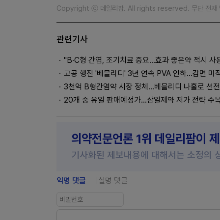
Copyright ⓒ 데일리팜. All rights reserved. 무단 전
관련기사
"B·C형 간염, 조기치료 중요...효과 좋은약 적시 사
고공 행진 '베믈리디' 3년 연속 PVA 인하…감면 미
3천억 B형간염약 시장 정체...베믈리디 나홀로 선전
20개 중 유일 판매예정가…삼일제약 저가 전략 주
의약전문언론 1위 데일리팜이 
기사화된 제보내용에 대해서는 소정의 
익명 댓글
실명 댓글