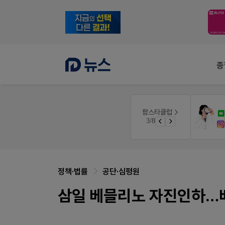
종
팜리쿠르트
팜스타클럽
우리 가족 다양한 상처엔 비아핀!
약국 첫 채용공고 0원+'한번 더' 무료 연장
3/8
청 GO!
퀴즈 참여시 룰렛쿠폰
정책·법률
공단·심평원
삼일 베믈리노 자진인하…베