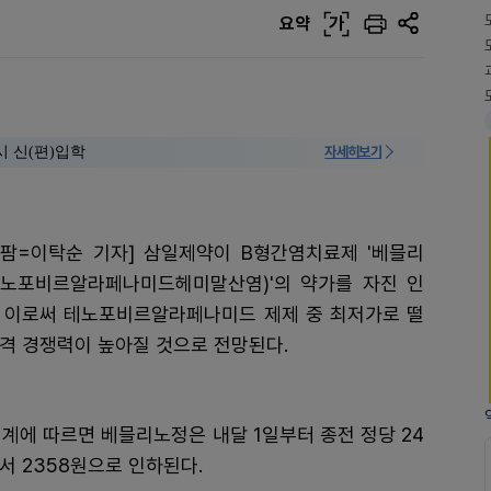
요약
가
시 신(편)입학
자세히보기
리팜=이탁순 기자] 삼일제약이 B형간염치료제 '베믈리
테노포비르알라페나미드헤미말산염)'의 약가를 자진 인
. 이로써 테노포비르알라페나미드 제제 중 최저가로 떨
격 경쟁력이 높아질 것으로 전망된다.
업계에 따르면 베믈리노정은 내달 1일부터 종전 정당 24
서 2358원으로 인하된다.