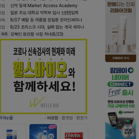
모집
신약 등재 Market Access Academy
모집
일본 주요 대학교 약학부 입시 신(편)입학
교육
8/07 배탈 등 여름철 장질환 온라인세미나
모집
8/23 초리스크 시대, 실패 없는 개국 세미나
강복인 원강팜 사장 차녀(8/23)
화촉
약국e몰
· 바로팜
· 플랫팜
· 편한가