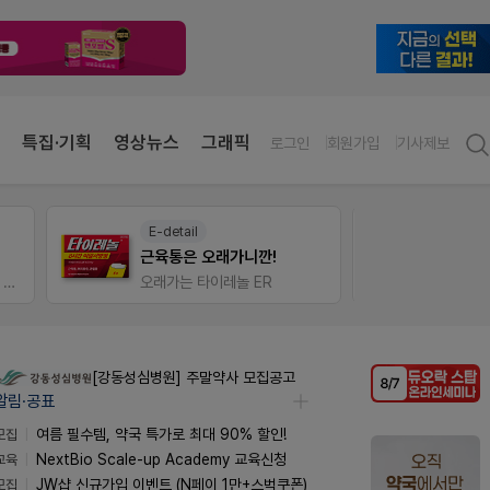
특집·기획
영상뉴스
그래픽
로그인
회원가입
기사제보
E-detail
팜노
근육통은 오래가니깐!
이달의
가입 시 네이버 1만포인트 + 스벅쿠폰
오래가는 타이레놀 ER
좋아요
[강동성심병원] 주말약사 모집공고
알림·공표
모집
여름 필수템, 약국 특가로 최대 90% 할인!
교육
NextBio Scale-up Academy 교육신청
모집
JW샵 신규가입 이벤트 (N페이 1만+스벅쿠폰)