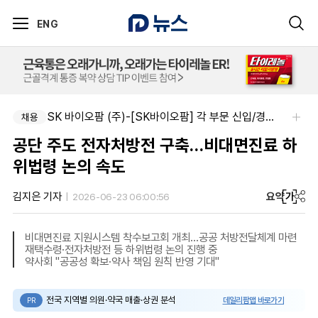
ENG
아주약품-평택공장 제조관리약사 채용(신입우대)
SK 바이오팜 (주)-[SK바이오팜] 각 부문 신입/경력 구성원 영입
채용
채용
공단 주도 전자처방전 구축…비대면진료 하
위법령 논의 속도
요약
가
김지은 기자
2026-06-23 06:00:56
비대면진료 지원시스템 착수보고회 개최…공공 처방전달체계 마련
재택수령·전자처방전 등 하위법령 논의 진행 중
약사회 "공공성 확보·약사 책임 원칙 반영 기대"
전국 지역별 의원·약국 매출·상권 분석
데일리팜맵 바로가기
PR