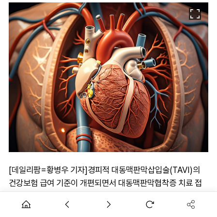
[데일리팜=황병우 기자]경피적 대동맥판막삽입술(TAVI)의
건강보험 급여 기준이 개편되면서 대동맥판막협착증 치료 접
근성이 확대될 전망이다.