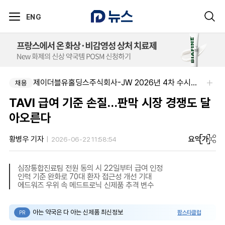
ENG
제이더블유홀딩스주식회사-JW 2026년 4차 수시채용
채용
TAVI 급여 기준 손질…판막 시장 경쟁도 달
아오른다
요약
가
황병우 기자
2026-06-22 11:58:54
심장통합진료팀 전원 동의 시 22일부터 급여 인정
인력 기준 완화로 70대 환자 접근성 개선 기대
에드워즈 우위 속 메드트로닉 신제품 추격 변수
아는 약국은 다 아는 신제품 최신정보
팜스타클럽
PR