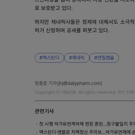
로 보호받고 있다.
하지만 제네릭사들은 정제에 대해서도 소극적
허가 신청하며 공세를 퍼붓고 있다.
엑스탄디
제네릭
연질캡슐
정흥준 기자(jhj@dailypharm.com)
Copyright ⓒ 데일리팜. All rights reserved. 무단 전
관련기사
첫 시행 약가유연계약제 현장 혼란…청구불일치 주
엑스탄디·엔블로 차액정산 주의보…약가유연제에 