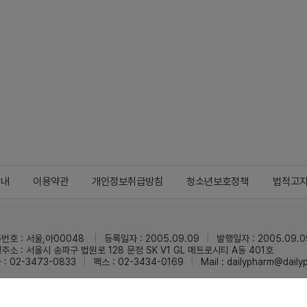
안내
이용약관
개인정보취급방침
청소년보호정책
법적고
번호 : 서울,아00048
등록일자 : 2005.09.09
발행일자 : 2005.09.0
주소 : 서울시 송파구 법원로 128 문정 SK V1 GL 메트로시티 A동 401호
 : 02-3473-0833
팩스 : 02-3434-0169
Mail :
dailypharm@dail
리팜의 모든 콘텐츠(기사)를 무단 사용하는 것은 저작권법에 저촉되며, 법적 제재를
pyright © Dailypharm1999-2026,All rights reserved.