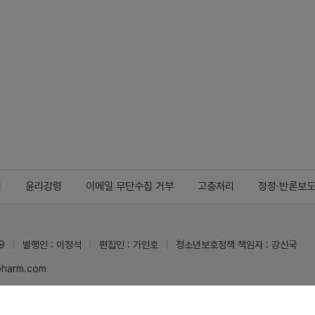
지
윤리강령
이메일 무단수집 거부
고충처리
정정·반론보
9
발행인 : 이정석
편집인 : 가인호
청소년보호정책 책임자 : 강신국
ypharm.com
 받을 수 있습니다.