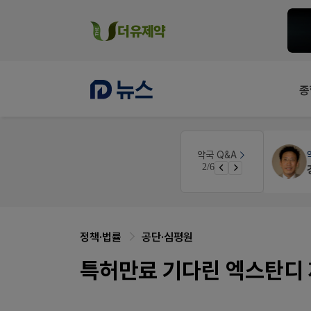
종
약국인테리어
생각자국 디자인
약국 Q&A
2/6
매대 높이
정책·법률
공단·심평원
특허만료 기다린 엑스탄디 제