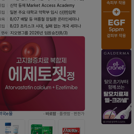
모집
신약 등재 Market Access Academy
모집
일본 주요 대학교 약학부 입시 신(편)입학
교육
8/07 배탈 등 여름철 장질환 온라인세미나
모집
8/23 초리스크 시대, 실패 없는 개국 세미나
지오영그룹 2026년 임원승진(8/3)
인사
약국e몰
· 바로팜
· 플랫팜
· 편한가