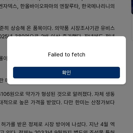
 엔자덱스, 한올바이오파마의 엔잘루타, 한국메나리니의
준히 상승해 온 품목이다. 의약품 시장조사기관 유비스
2025년 380억으로 2배 이상 증가했다. 작년에도 전년
Failed to fetch
률이 30%에서 5%로 낮아진 이후 사용량도 점차 늘어
확인
란 매출 상승세에도 제동이 걸릴 것으로 예상된다.
4106원으로 약가가 형성된 것으로 알려졌다. 자체 생동
상대적으로 높은 가격을 받았다. 다만 한미는 산정가보다
허가를 받은 정제로 시장 방어에 나섰다. 지난 4월 엑
 있다. 정제는 2033년 9월까지 별도의 조성물 특허