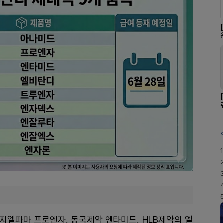
1
지엘파마 프로엔자, 동국제약 엔타미드, HLB제약의 엘