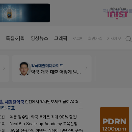
특집·기획
영상뉴스
그래픽
로그인
회원가입
기사제보
약국대출
메디라이프
약국법률
법
약국 개국 대출 어떻게 받아야할지 어렵습니다
문의합니
김천에서 약사님모셔요 급여740(퇴직금선지급시실수령800),KTXSRT김천구미역있음
알림·공표
모집
여름 필수템, 약국 특가로 최대 90% 할인!
교육
NextBio Scale-up Academy 교육신청
모집
JW샵 신규가입 이벤트 (N페이 1만+스벅쿠폰)