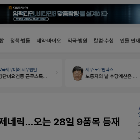
합
정책·법률
제약·바이오
약국·병원
칼럼·수첩
인물·연재
약국세무
미래 세무법인
세무·노무
팜텍스
경단녀요건중 근로스득원천징수액
노동자의 날 수당계산은 어떻게 되나요
네릭...오는 28일 9품목 등재