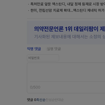
특허만료 앞둔 엑스탄디, 내달 정제 등재로 시장 방
한미, 전립선암 치료제 확대…엑스탄디 제네릭 허가
의약전문언론 1위 데일리팜이 
기사화된 제보내용에 대해서는 소정의 
익명 댓글
실명 댓글
0
/
500
댓글
0
최신순
찬성순
반대순