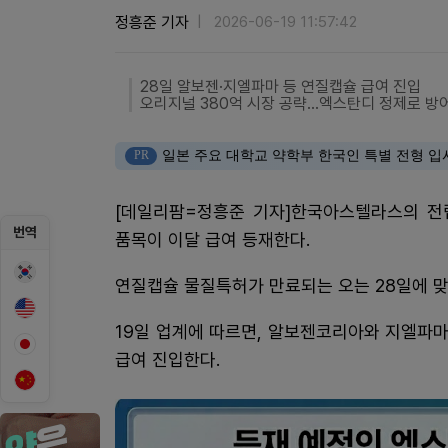
정흥준 기자
2026-06-19 11:57:42
28일 알보젠·지엘파마 등 연질캡슐 급여 진입
오리지널 380억 시장 공략...엑스탄디 정제로 방
PR
일본 주요 대학교 약학부 한국인 특별 전형 입
[데일리팜=정흥준 기자]한국아스텔라스의 전
번역
품목이 이달 급여 등재한다.
연질캡슐 물질특허가 만료되는 오는 28일에 맞
19일 업계에 따르면, 알보젠코리아와 지엘파
급여 진입한다.