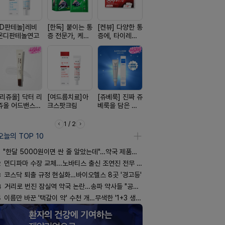
[D판테놀]레비
[한독] 붙이는 통
[켄뷰] 다양한 통
[아워팜] 우리아
[흉터치료]
온디판테놀연고
증 전문가, 케토
증에, 타이레놀
이 맞춤설계, 바
리페어겔
톱 액티브 플라
정 500mg 10
로타민 kids 엘
스타(쿨) 40매
정
더베리맛
[리쥬올] 닥터 리
[여드름치료]아
[쥬베룩] 진짜 쥬
[휴온스 ] 비듬을
[알엑스미]
쥬올 어드밴스드
크스팟크림
베룩을 담은 약
한번에, 니조랄
스미 리쥬영
PDRN 리쥬비네
국전용 PDLLA
2%액
트라 PDR
이팅 크림 30ml
크림
10000 딥
1 / 2
어 크림
오늘의 TOP 10
"한달 5000원이면 싼 줄 알았는데"…약국 제품과 비교해보니
2
먼디파마 수장 교체...노바티스 출신 조연진 전무 내정
3
코스닥 퇴출 규정 현실화…바이오헬스 8곳 '경고등'
4
거리로 번진 잠실역 약국 논란…송파 약사들 "공공성 훼손"
5
이름만 바꾼 '택갈이 약' 수천 개…무색한 '1+3 생동'