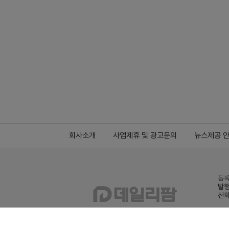
회사소개
사업제휴 및 광고문의
뉴스제공 
등록
발행
전화
데일
Family site
co