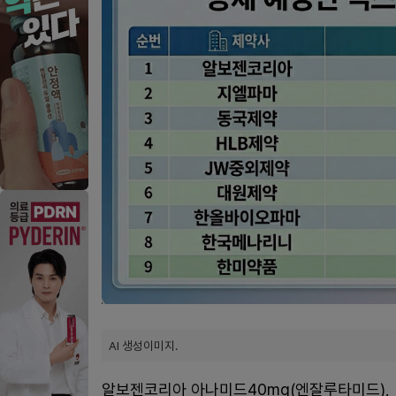
AI 생성이미지.
알보젠코리아 아나미드40mg(엔잘루타미드), 