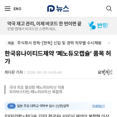
ENG
주식회사 한독-[한독] 신입 및 경력 직무별 수시채용
채용
한국유나이티드제약 ‘페노듀오캡슐’ 품목 허
가
요약
가
최다은 기자
2026-06-05 14:05:40
국내 최초 활성형 페노피브릭산 적용
프라바스타틴·페노피브릭산 복합제
일본 주요 대학교 약학부 입시 신(편)입학
자세히보기
PR
[데일리팜=최다은 기자] 한국유나이티드제약이 복합형 이상