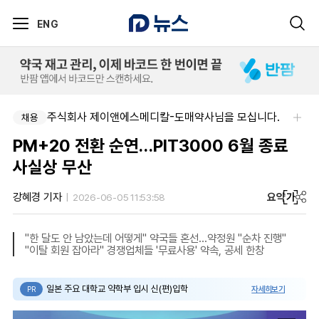
ENG
주식회사 제이앤에스메디칼-도매약사님을 모십니다.
채용
PM+20 전환 순연…PIT3000 6월 종료
사실상 무산
요약
가
강혜경 기자
2026-06-05 11:53:58
"한 달도 안 남았는데 어떻게" 약국들 혼선…약정원 "순차 진행"
"이탈 회원 잡아라" 경쟁업체들 '무료사용' 약속, 공세 한창
일본 주요 대학교 약학부 입시 신(편)입학
자세히보기
PR