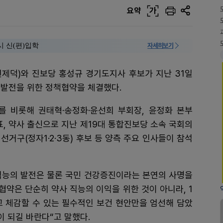
요약
가
시 신(편)입학
자세히보기
연제덕)와 진보당 홍성규 경기도지사 후보가 지난 31일
 발전을 위한 정책협약을 체결했다.
 비롯해 권태혁·송정화·윤선희 부회장, 윤정화 본부
표, 약사 출신으로 지난 제19대 통합진보당 소속 국회의
선거구(정자1·2·3동) 후보 등 양측 주요 인사들이 참석
직능의 발전은 물론 국민 건강증진이라는 본연의 사명을
협약은 단순히 약사 직능의 이익을 위한 것이 아니라, 1
고 체감할 수 있는 필수적인 보건 현안만을 엄선해 담았
이 되길 바란다“고 말했다.