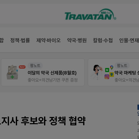
합
정책·법률
제약·바이오
약국·병원
칼럼·수첩
인물·연재
팜노트
팜노트
이달의 약국 신제품(8월호)
약국 마케팅 성공사례
좋아요+의견남기면 쿠폰 증정
좋아요+의견남기면 쿠폰 증
도지사 후보와 정책 협약