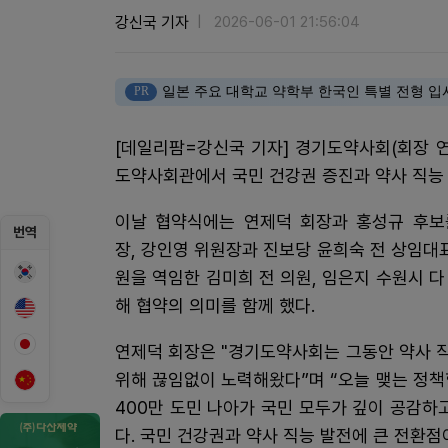
강신국 기자
2026-06-01 21:56:04
PR
일본 주요 대학교 약학부 한국인 특별 전형 입
[데일리팜=강신국 기자] 경기도약사회(회장 
도약사회관에서 국민 건강권 증진과 약사 직능
이날 협약식에는 연제덕 회장과 홍성규 후보를
번역
장, 강인영 위원장과 진보당 윤희숙 전 상임대
원을 역임한 김미희 전 의원, 임은지 수원시 다 
해 협약의 의미를 함께 했다.
연제덕 회장은 "경기도약사회는 그동안 약사 
위해 끊임없이 노력해왔다”며 “오늘 맺는 정책
400만 도민 나아가 국민 모두가 깊이 공감하
다. 국민 건강권과 약사 직능 발전에 큰 전환점