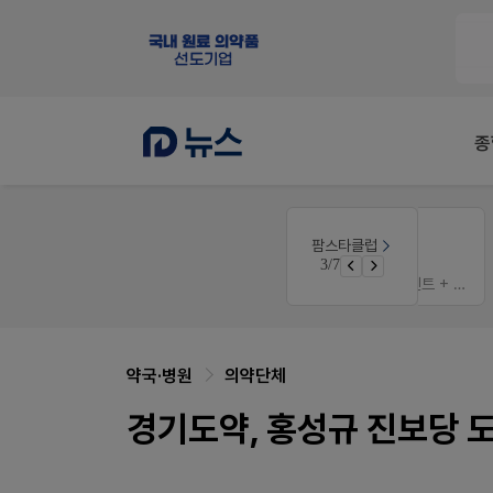
종
약사 전용 온라인몰
팜스타클럽
우리 가족 다양한 상처엔 비아핀!
JW SHOP
3/7
청 GO!
가입 시 네이버 1만포인트 + 스벅쿠폰
약국·병원
의약단체
경기도약, 홍성규 진보당 