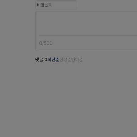
0
/
500
댓글
0
최신순
찬성순
반대순