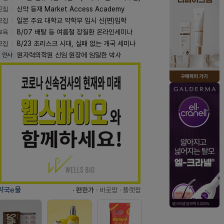
모집
신약 등재 Market Access Academy
모집
일본 주요 대학교 약학부 입시 신(편)입학
교육
8/07 배탈 등 여름철 장질환 온라인세미나
모집
8/23 초리스크 시대, 실패 없는 개국 세미나
원자력의학원 신임 원장에 임일한 박사
인사
약국e몰
· 편한가
· 바로팜
· 플랫팜