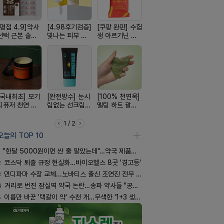
[평점 4.9]약사
[4.98후기검증]
[쿠팡 완판] 수험
[약국BEST!] 뉴
[24H 극강
선택 근본 솔루
빛나는 피부 오
생 아르기닌 에
비타센스 비타민
소이베베 
션, 솔티스
브링 세럼
너지 젤리
흡입기
크림
[국내최초] 모기
[완전방수] 눈시
[100% 천연옥]
[약물 0%] 터치
[구취 96%
디퓨저 천연 계
림없는 선크림
멜팅 하트 괄사
훅 벌레독소 흡
거] 씹는 고
피 모키센트 디
(SPF50+)
마사지기
인기
글
퓨저
1 / 2
오늘의 TOP 10
"한달 5000원이면 싼 줄 알았는데"…약국 제품과 비교해보니
2
코스닥 퇴출 규정 현실화…바이오헬스 8곳 '경고등'
3
먼디파마 수장 교체...노바티스 출신 조연진 전무 내정
4
거리로 번진 잠실역 약국 논란…송파 약사들 "공공성 훼손"
5
이름만 바꾼 '택갈이 약' 수천 개…무색한 '1+3 생동'