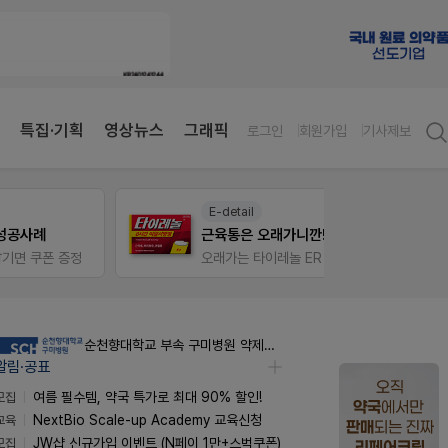
특집·기획
영상뉴스
그래픽
로그인
회원가입
기사제보
E-detail
약사 
근육통은 오래가니깐!
편한가
정
오래가는 타이레놀 ER
순천향대학교 부속 구미병원 약제팀 계약직 야간약사 채용공고
알림·공표
모집
여름 필수템, 약국 특가로 최대 90% 할인!
교육
NextBio Scale-up Academy 교육신청
모집
JW샵 신규가입 이벤트 (N페이 1만+스벅쿠폰)