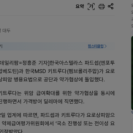
요약
가
성 대두
기
팜스타클럽
[데일리팜=정흥준 기자]한국아스텔라스 파드셉(엔포투
맙베도틴)과 한국MSD 키트루다(펨브롤리주맙)가 요로
상피암 병용요법으로 공단과 약가협상에 돌입했다.
키트루다는 위암 급여확대를 위한 약가협상을 동시에
진행하면서 가격방어 딜레마에 직면했다.
2일 업계에 따르면, 파드셉과 키트루다가 요로상피암으
월 약제급여평가위원회에서 ‘국소 진행성 또는 전이성 요
 인정받았다.