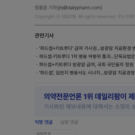
정흥준 기자(jhj@dailypharm.com)
Copyright ⓒ 데일리팜. All rights reserved. 무단 전
관련기사
'파드셉+키트루다' 급여 가시권…방광암 치료환경 
파드셉·키트루다 1차 병용 약평위 통과...단독요법
파드셉+키트루다 방광암 급여, 국회 국민동의 청원
'파드셉', 임핀지 병용서도 시너지…방광암 치료경쟁
의약전문언론 1위 데일리팜이 
기사화된 제보내용에 대해서는 소정의 
익명 댓글
실명 댓글