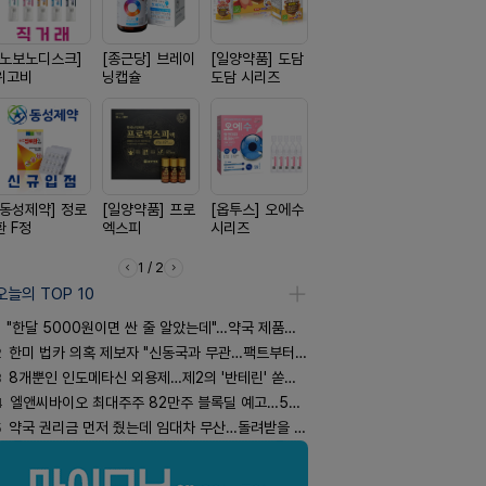
[노보노디스크]
[종근당] 브레이
[일양약품] 도담
[신신제약] 모스
[신신제약]
위고비
닝캡슐
도담 시리즈
키토 밀크
스마일드
[동성제약] 정로
[일양약품] 프로
[옵투스] 오에수
[삼진제약] 게보
[경방신약]
환 F정
엑스피
시리즈
핏 시리즈
브이산
1 / 2
오늘의 TOP 10
"한달 5000원이면 싼 줄 알았는데"…약국 제품과 비교해보니
2
한미 법카 의혹 제보자 "신동국과 무관…팩트부터 따져야"
3
8개뿐인 인도메타신 외용제…제2의 '반테린' 쏟아지나
4
엘앤씨바이오 최대주주 82만주 블록딜 예고…500억 규모
5
약국 권리금 먼저 줬는데 임대차 무산…돌려받을 수 있을까