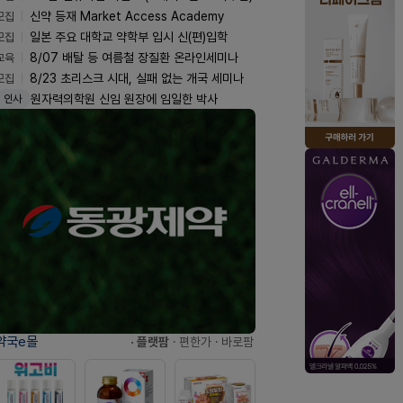
모집
신약 등재 Market Access Academy
모집
일본 주요 대학교 약학부 입시 신(편)입학
교육
8/07 배탈 등 여름철 장질환 온라인세미나
모집
8/23 초리스크 시대, 실패 없는 개국 세미나
원자력의학원 신임 원장에 임일한 박사
인사
약국e몰
· 플랫팜
· 편한가
· 바로팜