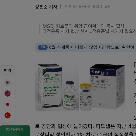
정흥준 기자
2026-06-02 06:00:48
MSD, 키트루다 위암 급여확대와 동시 협상
다적응증 약제 협상 한계...적응증별 약가제 필요
PR
8월 신제품이 이렇게 많았어? ‘팜노트’ 확인하
번역
로 공단과 협상에 들어갔다. 파드셉은 지난 4
로상피암 성인환자 1차 치료’로 급여 적정성을