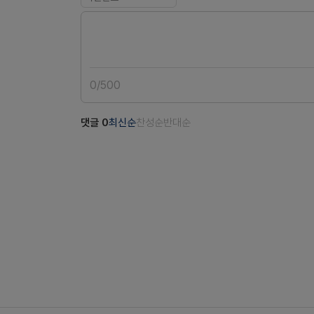
0
/
500
댓글
0
최신순
찬성순
반대순