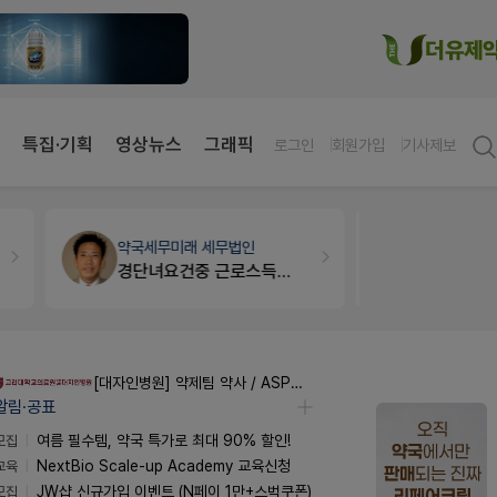
특집·기획
영상뉴스
그래픽
로그인
회원가입
기사제보
약국세무
미래 세무법인
약국인테리
경단녀요건중 근로스득원천징수액
매대 높이
[대자인병원] 약제팀 약사 / ASP팀 감염전문약사 모집
알림·공표
모집
여름 필수템, 약국 특가로 최대 90% 할인!
교육
NextBio Scale-up Academy 교육신청
모집
JW샵 신규가입 이벤트 (N페이 1만+스벅쿠폰)