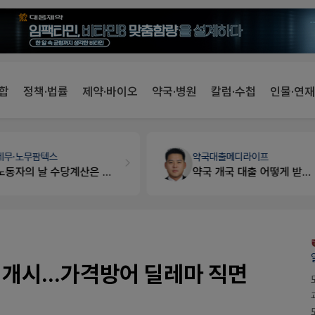
합
정책·법률
제약·바이오
약국·병원
칼럼·수첩
인물·연재
세무·노무
팜텍스
약국대출
메디라이프
노동자의 날 수당계산은 어떻게 되나요
약국 개국 대출 어떻게 받아야할지 어렵습니다
개시...가격방어 딜레마 직면