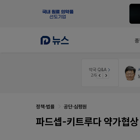
종
개국·경영
휴베이스
약국 Q&A
2/6
Pm2000쓰는데..
정책·법률
공단·심평원
파드셉-키트루다 약가협상 