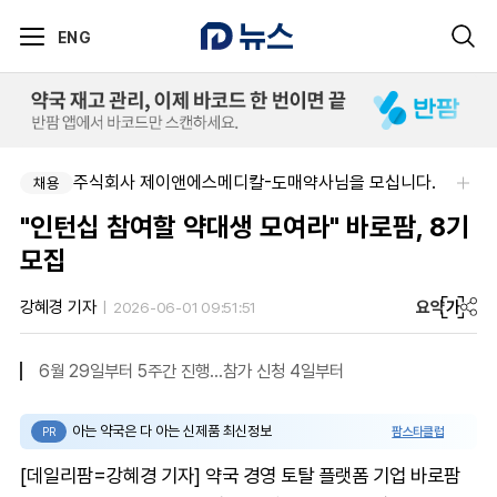
ENG
주식회사 제이앤에스메디칼-도매약사님을 모십니다.
채용
"인턴십 참여할 약대생 모여라" 바로팜, 8기
모집
요약
가
강혜경 기자
2026-06-01 09:51:51
6월 29일부터 5주간 진행…참가 신청 4일부터
아는 약국은 다 아는 신제품 최신정보
팜스타클럽
PR
[데일리팜=강혜경 기자] 약국 경영 토탈 플랫폼 기업 바로팜