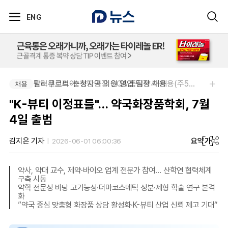
ENG
팜리쿠르트-충청지역 의원 영업 팀장 채용
알보젠코리아-향남공장 OQA 품질약사 채용(주5일/파트타임 가능)
채용
채용
"K-뷰티 이정표를"… 약국화장품학회, 7월
4일 출범
요약
가
김지은 기자
2026-06-01 06:00:36
약사, 약대 교수, 제약·바이오 업계 전문가 참여… 산학연 협력체계
구축 시동
약학 전문성 바탕 고기능성·더마코스메틱 성분·제형 학술 연구 본격
화
”약국 중심 맞춤형 화장품 상담 활성화·K-뷰티 산업 신뢰 제고 기대“