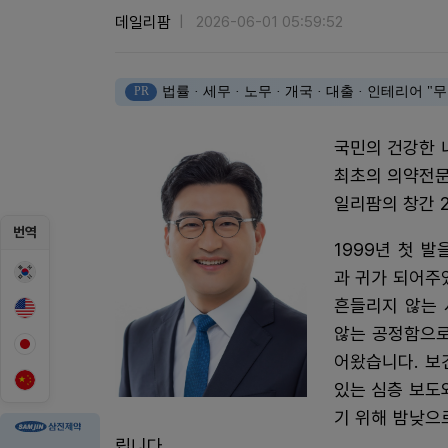
데일리팜
2026-06-01 05:59:52
PR
법률 · 세무 · 노무 · 개국 · 대출 · 인테리어
국민의 건강한 
최초의 의약전문
일리팜의 창간 
번역
1999년 첫 
과 귀가 되어주
흔들리지 않는 
않는 공정함으로
어왔습니다. 보
있는 심층 보도
기 위해 밤낮으
립니다.