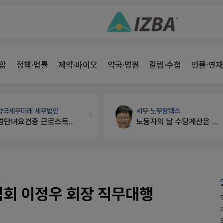
합
정책·법률
제약·바이오
약국·병원
칼럼·수첩
인물·연재
약국세무
미래 세무법인
세무·노무
팜텍스
경단녀요건중 근로스득원천징수액
노동자의 날 수당계산은 어떻게 되나요
회 이정우 회장 직무대행