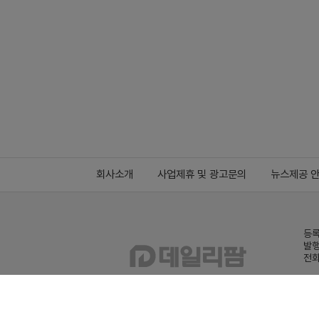
회사소개
사업제휴 및 광고문의
뉴스제공 
등록
발행
전화
데일
Family site
co