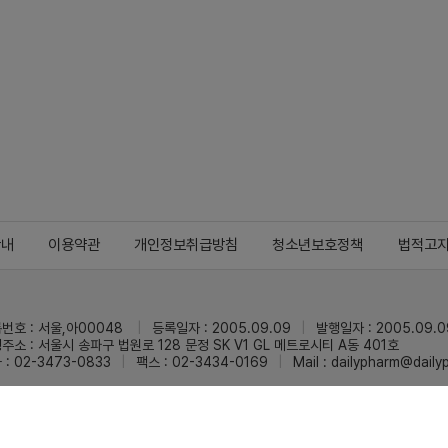
안내
이용약관
개인정보취급방침
청소년보호정책
법적고
번호 : 서울,아00048
등록일자 : 2005.09.09
발행일자 : 2005.09.0
주소 : 서울시 송파구 법원로 128 문정 SK V1 GL 메트로시티 A동 401호
 : 02-3473-0833
팩스 : 02-3434-0169
Mail :
dailypharm@dail
리팜의 모든 콘텐츠(기사)를 무단 사용하는 것은 저작권법에 저촉되며, 법적 제재를
pyright © Dailypharm1999-2026,All rights reserved.