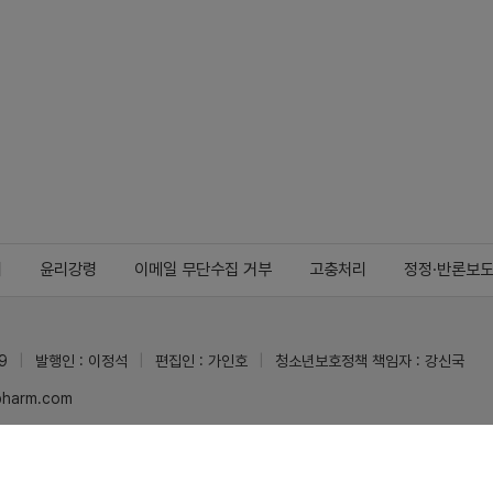
지
윤리강령
이메일 무단수집 거부
고충처리
정정·반론보
9
발행인 : 이정석
편집인 : 가인호
청소년보호정책 책임자 : 강신국
ypharm.com
 받을 수 있습니다.