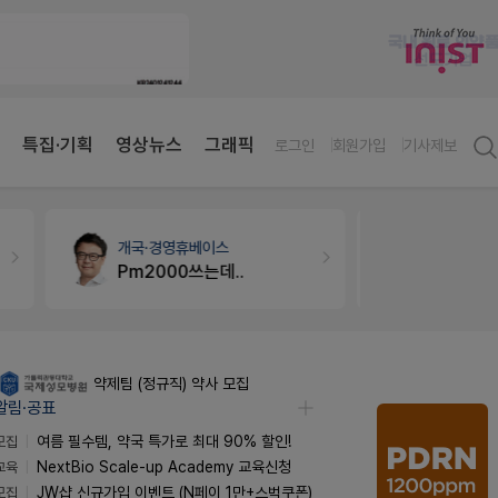
특집·기획
영상뉴스
그래픽
로그인
회원가입
기사제보
개국·경영
휴베이스
약국법률
법
Pm2000쓰는데..
문의합니
약제팀 (정규직) 약사 모집
알림·공표
모집
여름 필수템, 약국 특가로 최대 90% 할인!
교육
NextBio Scale-up Academy 교육신청
모집
JW샵 신규가입 이벤트 (N페이 1만+스벅쿠폰)