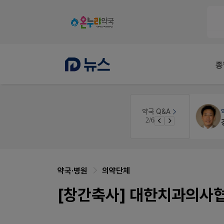
종
약국대출
메디라이프
약국 Q&A
3/6
약국 개국 대출 어떻게 받아야할지 어렵습니다
약국·병원
의약단체
[창간축사] 대한치과의사협