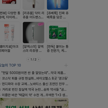
[켄뷰] 다양한 통
[리쥬올] 닥터 리
[쥬베룩] 진짜 쥬
[레비온]
[켄뷰] 오
증에, 타이레놀
쥬올 어드밴스드
베룩을 담은 약
PDRN+EGF, 레
폼타입, 로
정 500mg 10
PDRN 리쥬비네
국전용 PDLLA
비온RX PDRN
5%폼에어
정
이팅 크림 30ml
크림
EGF 크림
60g
[흉터치료]아크
[알엑스미] 알엑
[한독] 붙이는 통
[D판테놀]레비
[여드름치료
리페어겔
스미 리쥬영 울
증 전문가, 케토
온디판테놀연고
크스팟크림
트라 PDRN
톱 액티브 플라
10000 딥리페
스타(쿨) 40매
1 / 2
어 크림
오늘의 TOP 10
"한달 5000원이면 싼 줄 알았는데"…약국 제품과 비교해보니
2
코스닥 퇴출 규정 현실화…바이오헬스 8곳 '경고등'
3
먼디파마 수장 교체...노바티스 출신 조연진 전무 내정
4
거리로 번진 잠실역 약국 논란…송파 약사들 "공공성 훼손"
5
이름만 바꾼 '택갈이 약' 수천 개…무색한 '1+3 생동'