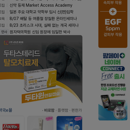
모집
신약 등재 Market Access Academy
모집
일본 주요 대학교 약학부 입시 신(편)입학
교육
8/07 배탈 등 여름철 장질환 온라인세미나
모집
8/23 초리스크 시대, 실패 없는 개국 세미나
원자력의학원 신임 원장에 임일한 박사
인사
약국e몰
· 바로팜
· 플랫팜
· 편한가