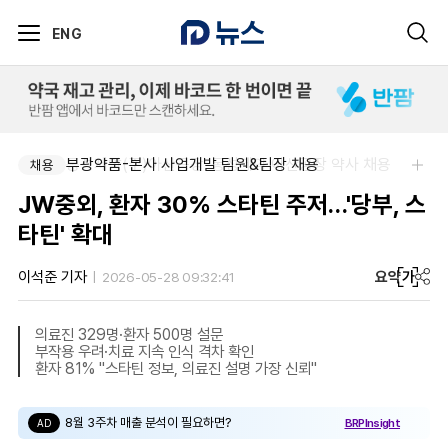
ENG
동성제약(주)아산공장-동성제약 아산공장 약사 채용
부광약품-본사 사업개발 팀원&팀장 채용
채용
채용
JW중외, 환자 30% 스타틴 주저…'당부, 스
타틴' 확대
요약
가
이석준 기자
2026-05-28 09:32:41
의료진 329명·환자 500명 설문
부작용 우려·치료 지속 인식 격차 확인
환자 81% "스타틴 정보, 의료진 설명 가장 신뢰"
8월 3주차 매출 분석이 필요하면?
BRPInsight
AD